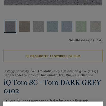
Se alle designs (14)
SE PRODUKTET I FORSKELLIGE RUM
Homogene vinylgulve
|
Antistatiske og elafledende gulve (ESD)
|
Genanvendelige vinyl- og linoleumsgulve
|
Circular Collection
iQ Toro SC - Toro DARK GREY
0102
iQ Toro SC er et homogent, ftalatfrit og elafledende