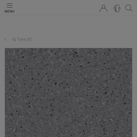
0
MENU
iQ Toro SC