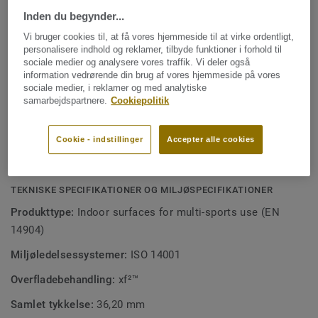
også skabe et dansegulv, en koncertsal eller et
Inden du begynder...
EGENSKABER
eksamenslokale uden behov for yderligere gulvbeskyttelse.
Linoleum certificeret med Svanemærket
Vi bruger cookies til, at få vores hjemmeside til at virke ordentligt,
Linoleumstoplaget er ekstrem modstandsdygtighed over
personalisere indhold og reklamer, tilbyde funktioner i forhold til
Høj ydeevne (A3-kompatibel, EN 14904)
for slid, ridser og tung belastning og er behandlet med
sociale medier og analysere vores traffik. Vi deler også
information vedrørende din brug af vores hjemmeside på vores
vores unikke xf² ™ overfladebeskyttelse for ekstrem
Ekstremt modstandsdygtig til multi-brug
sociale medier, i reklamer og med analytiske
holdbarhed, nem rengøring og omkostningseffektiv
samarbejdspartnere.
Cookiepolitik
Nem lægning med 2-lock-låsesystem
vedligeholdelse.
Optimal komfort og sikkerhed for sportsudøvere
Cookie - indstillinger
Accepter alle cookies
Omkostningseffektiv vedligeholdelse
TEKNISKE SPECIFIKATIONER OG MILJØSPECIFIKATIONER
Produkttype:
Indoor surfaces for multi-sports use (EN
14904)
Miljøledelsessystemer:
ISO 14001
Overfladebehandling:
xf²™
Samlet tykkelse:
36,20 mm