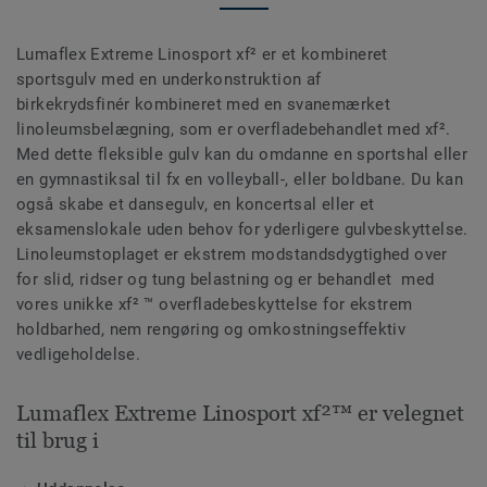
Lumaflex Extreme Linosport xf² er et kombineret
sportsgulv med en underkonstruktion af
birkekrydsfinér kombineret med en svanemærket
linoleumsbelægning, som er overfladebehandlet med xf².
Med dette fleksible gulv kan du omdanne en sportshal eller
en gymnastiksal til fx en volleyball-, eller boldbane. Du kan
også skabe et dansegulv, en koncertsal eller et
eksamenslokale uden behov for yderligere gulvbeskyttelse.
Linoleumstoplaget er ekstrem modstandsdygtighed over
for slid, ridser og tung belastning og er behandlet med
vores unikke xf² ™ overfladebeskyttelse for ekstrem
holdbarhed, nem rengøring og omkostningseffektiv
vedligeholdelse.
Lumaflex Extreme Linosport xf²™ er velegnet
til brug i