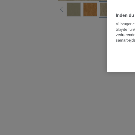
Inden du 
Vi bruger c
tilbyde fun
vedrørende
samarbejds