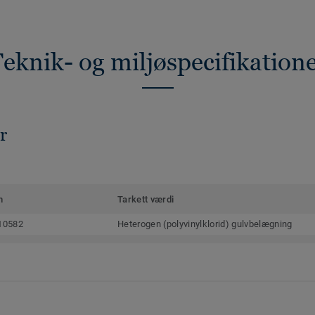
eknik- og miljøspecifikation
r
m
Tarkett værdi
10582
Heterogen (polyvinylklorid) gulvbelægning