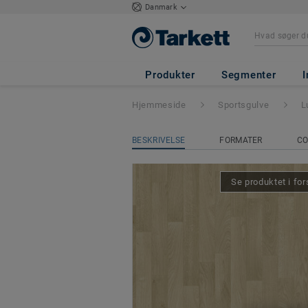
Danmark
Lumaflex Energy
Produkter
Segmenter
I
Hjemmeside
Sportsgulve
L
BESKRIVELSE
FORMATER
CO
Se produktet i for