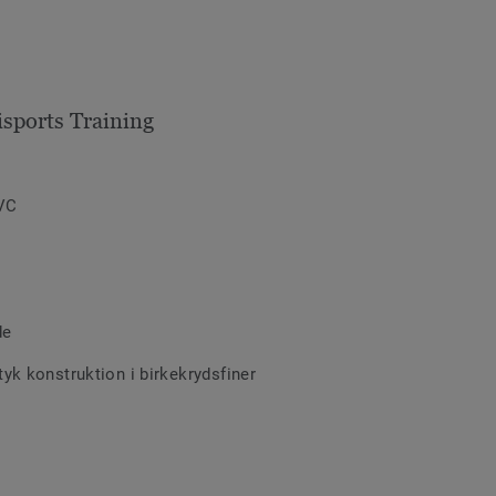
sports Training
PVC
de
yk konstruktion i birkekrydsfiner