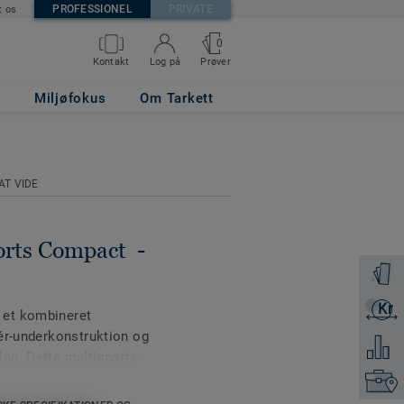
PROFESSIONEL
PRIVATE
t os
0
Prøver
Kontakt
Log på
ATURAL
Miljøfokus
Om Tarkett
AT VIDE
rts Compact -
Bestil e
Kr
Få et ti
 et kombineret
ér-underkonstruktion og
Tilføj 
ag. Dette multisports-
vne. Det er behandlet
Kontakt
an XP-