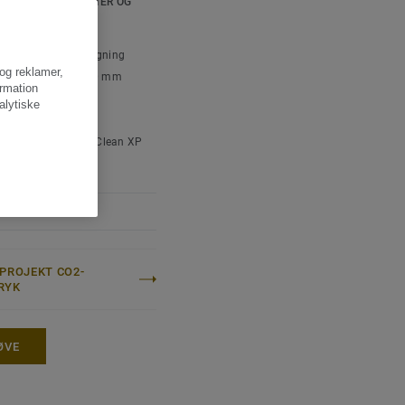
SKE SPECIFIKATIONER OG
ed og
SPECIFIKATIONER
ttype:
Heterogen
inylklorid) gulvbelægning
 og reklamer,
e på slidlaget:
0,80 mm
ormation
 tykkelse:
32 mm
alytiske
vægt:
13800 g/m²
adebehandling:
TopClean XP
 PROJEKT CO2-
RYK
ØVE