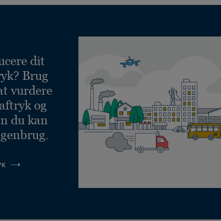
ucere dit
ryk? Brug
at vurdere
aftryk og
an du kan
 genbrug.
YK