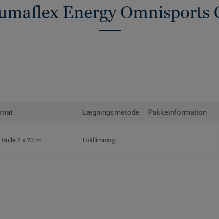
 Lumaflex Energy Omnisports
rmat
Lægningsmetode
Pakkeinformation
Rulle 2 x 23 m
Fuldlimning