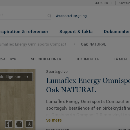
43 90 60 11
Kontak
Avanceret søgning
 Omnisports Compact
- Oak N
nspiration & referencer
Support & fakta
Dokumenter
umaflex Energy Omnisports Compact
Oak NATURAL
2-AFTRYK
SPECIFIKATIONER
DOKUMENTER
FÅ MERE 
Sportsgulve
skellige rum
Lumaflex Energy Omnispo
Oak NATURAL
Lumaflex Energy Omnisports Compact er
sportsgulv bestående af en birkekrydsfin
et Omnisports Compact 2.0 mm vinyl-topl
Se mere
og multigulv giver god sikkerhed og ydee
med vores varemærkebeskyttede Top Cle