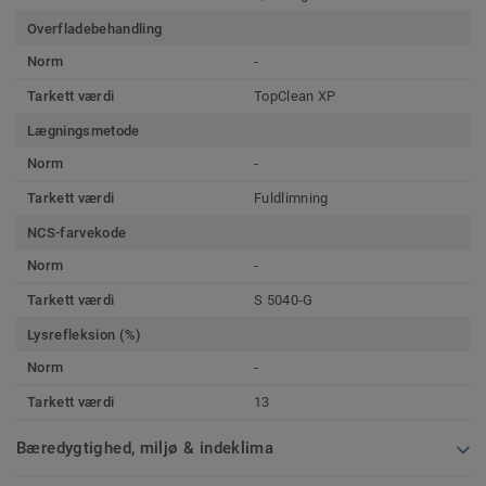
Overfladebehandling
Norm
-
Tarkett værdi
TopClean XP
Lægningsmetode
Norm
-
Tarkett værdi
Fuldlimning
NCS-farvekode
Norm
-
Tarkett værdi
S 5040-G
Lysrefleksion (%)
Norm
-
Tarkett værdi
13
Bæredygtighed, miljø & indeklima