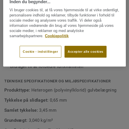
Inden du begynder...
Det er et ideelt vinyl gulvvalg til lette aktiviteter i
grundskoler og fitness klubber. Det er behandlet med vores
Vi bruger cookies til, at få vores hjemmeside til at virke ordentligt,
Se mere
varemærkebeskyttede Top Clean XP overfladebeskyttelse
personalisere indhold og reklamer, tilbyde funktioner i forhold til
sociale medier og analysere vores traffik. Vi deler også
for ekstra holdbarhed og omkostningseffektiv
information vedrørende din brug af vores hjemmeside på vores
vedligeholdelse.
EGENSKABER
sociale medier, i reklamer og med analytiske
samarbejdspartnere.
Cookiepolitik
Fritidsaktiviteter
Dedikeret til bordtennis
Cookie - indstillinger
Accepter alle cookies
Omkostningseffektiv vedligeholdelse
Bidrager til at forbedre luftkvaliteten
TEKNISKE SPECIFIKATIONER OG MILJØSPECIFIKATIONER
Produkttype:
Heterogen (polyvinylklorid) gulvbelægning
Tykkelse på slidlaget:
0,65 mm
Samlet tykkelse:
3,45 mm
Grundvægt:
3,040 kg/m²