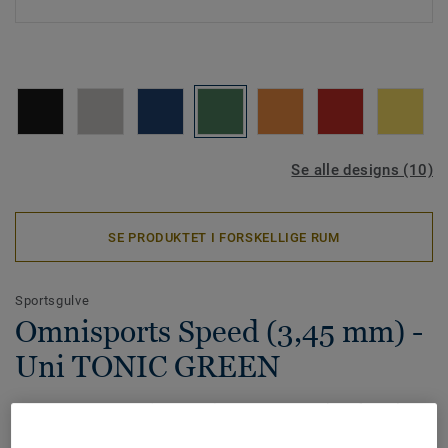
Se alle designs (10)
SE PRODUKTET I FORSKELLIGE RUM
Sportsgulve
Omnisports Speed (3,45 mm) -
Uni TONIC GREEN
Omnisports Speed (3,45 mm) giver god gangkomfort til
fritidsaktiviteter samt en dedikeret løsning til bordtennis.