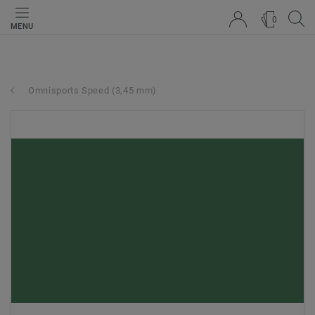
0
MENU
Omnisports Speed (3,45 mm)