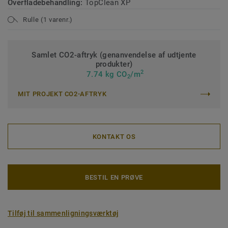
Overfladebehandling:
TopClean XP
Rulle (1 varenr.)
Samlet CO2-aftryk (genanvendelse af udtjente
produkter)
2
7.74 kg CO
/m
2
MIT PROJEKT CO2-AFTRYK
KONTAKT OS
BESTIL EN PRØVE
Tilføj til sammenligningsværktøj