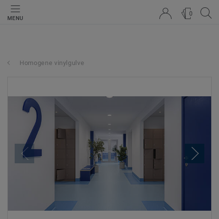
0
MENU
Homogene vinylgulve