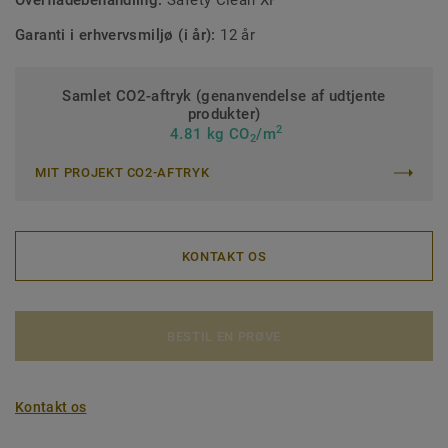
Overfladebehandling:
Safety Clean XP
Garanti i erhvervsmiljø (i år):
12 år
Samlet CO2-aftryk (genanvendelse af udtjente
produkter)
2
4.81 kg CO
/m
2
MIT PROJEKT CO2-AFTRYK
KONTAKT OS
BESTIL EN PRØVE
Kontakt os