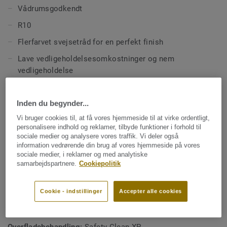
Vådrumsgodkendt
R10
Flerfarvet svejsetråd for en perfekt finish
Lave vedligeholdelsesomkostninger og nem
vedligeholdelse
Ftalatfri teknologi
Inden du begynder...
VOC-emissioner 100 gange lavere end de strengeste
krav i Europa
Vi bruger cookies til, at få vores hjemmeside til at virke ordentligt,
personalisere indhold og reklamer, tilbyde funktioner i forhold til
100 % genanvendeligt, ca. 26% genanvendt materiale
sociale medier og analysere vores traffik. Vi deler også
information vedrørende din brug af vores hjemmeside på vores
sociale medier, i reklamer og med analytiske
TEKNISKE SPECIFIKATIONER OG MILJØSPECIFIKATIONER
samarbejdspartnere.
Cookiepolitik
Produkttype:
Gulvbelægninger i homogen vinyl
Klassificering Erhverv – brugsklasse:
34 Meget høj trafik
Cookie - indstillinger
Accepter alle cookies
Klassificering Industri – brugsklasse:
43 Høj