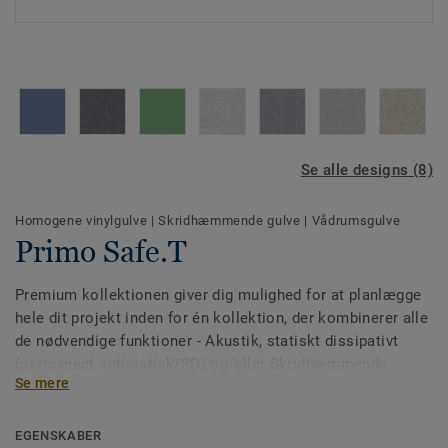
Se alle designs (8)
Homogene vinylgulve
|
Skridhæmmende gulve
|
Vådrumsgulve
Primo Safe.T
Premium kollektionen giver dig mulighed for at planlægge
hele dit projekt inden for én kollektion, der kombinerer alle
de nødvendige funktioner - Akustik, statiskt dissipativt
(permanent antistatisk/SD) og/eller Skridhæmmende
Se mere
(Safe.T) - sammen med matchende farver.
EGENSKABER