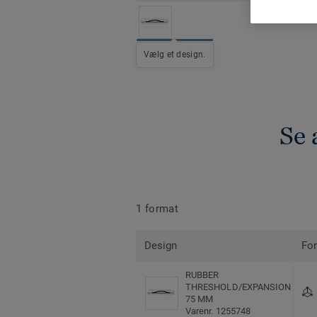
Vælg et design.
Se 
1 format
Design
Fo
RUBBER
THRESHOLD/EXPANSION
75 MM
Varenr. 1255748