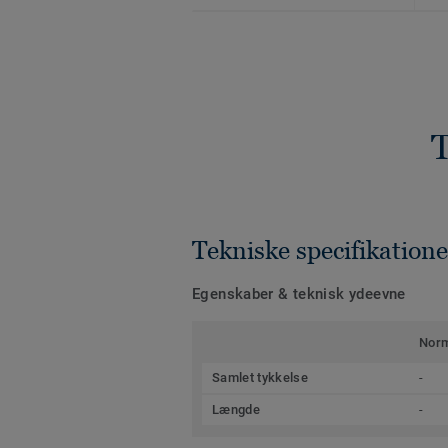
T
Tekniske specifikatione
Egenskaber & teknisk ydeevne
Nor
Samlet tykkelse
-
Længde
-