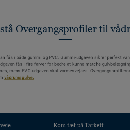
stå Overgangsprofiler til vå
kan fås i både gummi og PVC. Gummi-udgaven sikrer perfekt van
dgaven fås i fire farver for bedre at kunne matche gulvbelægnin
limes, mens PVC-udgaven skal varmesvejses. Overgangsprofiler
om
vådrumsgulve.
veje
Kom tæt på Tarkett