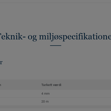
eknik- og miljøspecifikation
r
m
Tarkett værdi
4 mm
20 m