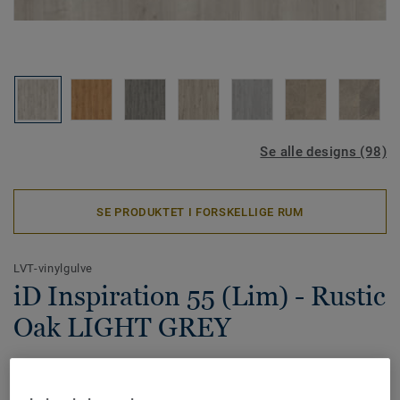
Se alle designs (98)
SE PRODUKTET I FORSKELLIGE RUM
LVT-vinylgulve
iD Inspiration 55 (Lim) - Rustic
Oak LIGHT GREY
LVT-vinylgulvet iD Inspiration har fået en forbedret
modularitet, som gør det nemt at ændre et rum hurtigt og