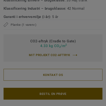
Klassificering Erhverv – brugsklasse:
33 Høj trafik
Klassificering Industri – brugsklasse:
42 Normal
Garanti i erhvervsmiljø (i år):
5 år
Planke (1 varenr.)
CO2-aftryk (Cradle to Gate)
2
4.33 kg CO
/m
2
MIT PROJEKT CO2-AFTRYK
KONTAKT OS
BESTIL EN PRØVE