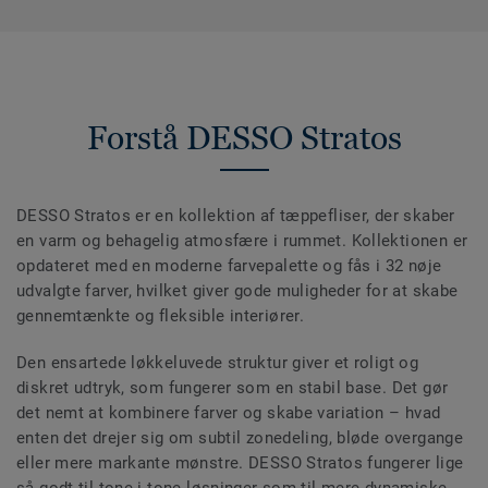
Forstå DESSO Stratos
DESSO Stratos er en kollektion af tæppefliser, der skaber
en varm og behagelig atmosfære i rummet. Kollektionen er
opdateret med en moderne farvepalette og fås i 32 nøje
udvalgte farver, hvilket giver gode muligheder for at skabe
gennemtænkte og fleksible interiører.
Den ensartede løkkeluvede struktur giver et roligt og
diskret udtryk, som fungerer som en stabil base. Det gør
det nemt at kombinere farver og skabe variation – hvad
enten det drejer sig om subtil zonedeling, bløde overgange
eller mere markante mønstre. DESSO Stratos fungerer lige
så godt til tone-i-tone-løsninger som til mere dynamiske