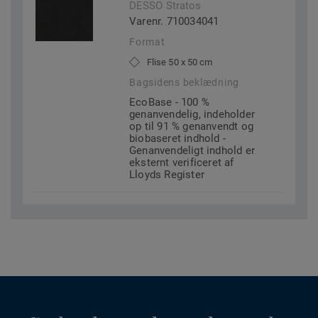
DESSO Stratos
Varenr. 710034041
Format
Flise 50 x 50 cm
Bagsidens beklædning
EcoBase - 100 %
genanvendelig, indeholder
op til 91 % genanvendt og
biobaseret indhold -
Genanvendeligt indhold er
eksternt verificeret af
Lloyds Register