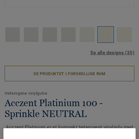
Se alle designs (35)
SE PRODUKTET I FORSKELLIGE RUM
Heterogene vinylgulve
Acczent Platinium 100 -
Sprinkle NEUTRAL
Acczent Platinium er et kompakt heterogent vinylgulv med
meget høj slidstyrke, gangkomfort og ydeevne samt