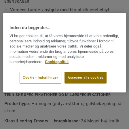
bidrager til omstillingen til et cirkulært fossilfrit samfund.
EGENSKABER
iQ Natural Akustik er slidstærkt og har en lang levetid med
Verdens første vinylgulv med bio-attribueret vinyl
en overflade, som kan reetableres med regelmæssig
Reduktion af trinlyd på15 dB
tørpolering. Gulvet reducerer trinlyden med 15 dB og fås i
10 udvalgte farver.
Inden du begynder...
Vegetabilske ftalatfrie blødgørere i det homogene
slidlag
Vi bruger cookies til, at få vores hjemmeside til at virke ordentligt,
personalisere indhold og reklamer, tilbyde funktioner i forhold til
Akustikbagside med ftalatfrie blødgørere af DOTP
sociale medier og analysere vores traffik. Vi deler også
information vedrørende din brug af vores hjemmeside på vores
Genanvendeligt som råvarer til nye gulve
sociale medier, i reklamer og med analytiske
samarbejdspartnere.
Cookiepolitik
Livslang ydeevne og markedets laveste
livscyklusomkostninger
Cookie - indstillinger
Accepter alle cookies
VOC-emissioner under målbart niveau
TEKNISKE SPECIFIKATIONER OG MILJØSPECIFIKATIONER
Produkttype:
Homogen (polyvinylklorid) gulvbelægning på
skum
Klassificering Erhverv – brugsklasse:
34 Meget høj trafik