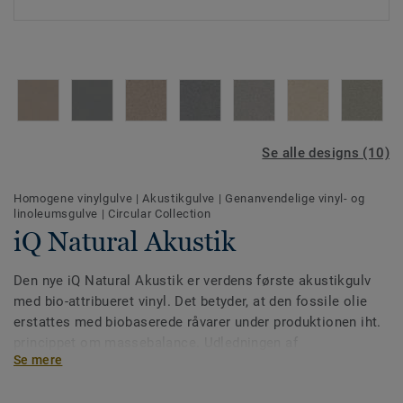
Se alle designs (10)
Homogene vinylgulve
|
Akustikgulve
|
Genanvendelige vinyl- og
linoleumsgulve
|
Circular Collection
iQ Natural Akustik
Den nye iQ Natural Akustik er verdens første akustikgulv
med bio-attribueret vinyl. Det betyder, at den fossile olie
erstattes med biobaserede råvarer under produktionen iht.
princippet om massebalance. Udledningen af
Se mere
drivhusgasser er 50 % mindre end ved traditionelle
homogene vinylgulve, og hver anvendt kvadratmeter