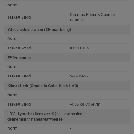
Norm
-
Quercus Robur & Quercus
Tarkett værdi
Petraea
Ydeevnedeklaration (CE-mærkning)
Norm
-
Tarkett værdi
0190-0105
EPD-nummer
Norm
-
Tarkett værdi
S-P-06627
Klimaaftryk (Cradle to Gate, trin A1-A3)
Norm
-
Tarkett værdi
-4,35 kg CO₂e /m²
LRV - Lysreflektionsværdi (%) - overordnet
gennemsnit/standardafvigelse
Norm
-