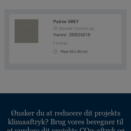
Patine GREY
iD Square Loose-Lay
Varenr. 280036018
Format
Flise 50 x 50 cm
Ønsker du at reducere dit projekts
klimaaftryk? Brug vores beregner til
at vurdere dit projekts CO2-aftryk og