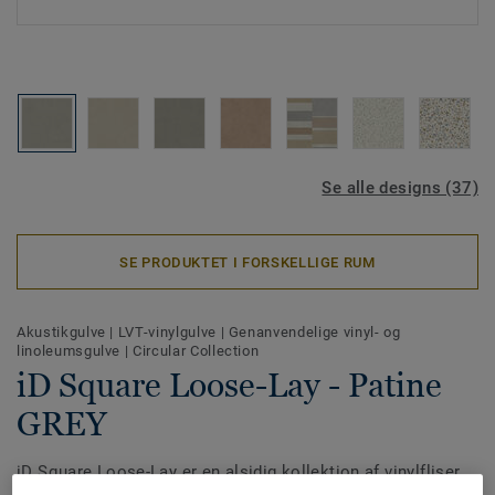
Se alle designs (37)
SE PRODUKTET I FORSKELLIGE RUM
Akustikgulve
|
LVT-vinylgulve
|
Genanvendelige vinyl- og
linoleumsgulve
|
Circular Collection
iD Square Loose-Lay - Patine
GREY
iD Square Loose-Lay er en alsidig kollektion af vinylfliser,