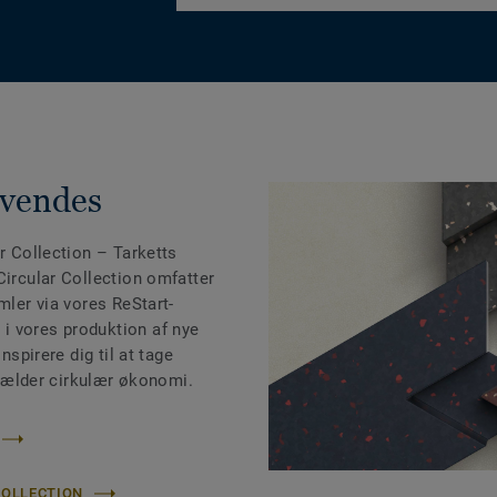
nvendes
r Collection
– Tarketts
Circular Collection omfatter
mler via vores ReStart-
i vores produktion af nye
nspirere dig til at tage
t gælder cirkulær økonomi.
COLLECTION