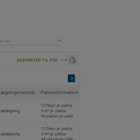
esign
EKSPORTER TIL PDF
Lægningsmetode
Pakkeinformation
12 fliser pr. pakke
Løslægning
3 m² pr. pakke
44 pakker pr. palle
12 fliser pr. pakke
Løslægning
3 m² pr. pakke
44 pakker pr. palle