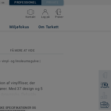
PROFESSIONEL
PRIVATE
t os
0
Prøver
Kontakt
Log på
Miljøfokus
Om Tarkett
FÅ MERE AT VIDE
 vinyl- og linoleumsgulve
|
Vælg et 
on af vinylfliser, der
Kr
Få et ti
iører. Med 37 design og 5
 dynamiske, fleksible
Vælg et
, farverige gangarealer
Kontakt
ignet af Tarketts eget
SKE SPECIFIKATIONER OG