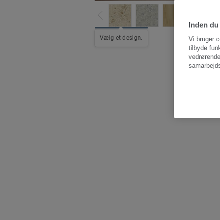
Inden du 
Vælg et design.
Vi bruger c
tilbyde fun
vedrørende
samarbejds