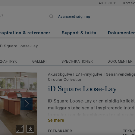
43 90 60 11
Kontak
Avanceret søgning
Lay
nspiration & referencer
Support & fakta
Dokumenter
iD Square Loose-Lay
2-AFTRYK
GALLERI
SPECIFIKATIONER
DOKUMENTER
Akustikgulve
|
LVT-vinylgulve
|
Genanvendelige
Circular Collection
iD Square Loose-Lay
iD Square Loose-Lay er en alsidig kollekti
muliggør skabelsen af inspirerende inter
formater kan de kombineres for at skabe
Se mere
arbejdsmiljøer gennem funktionelle zoner
og overgangsområder. Kollektionen er des
EGENSKABER
TEKNI