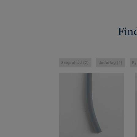
Find
Svejsetråd (2)
Underlag (1)
Fy