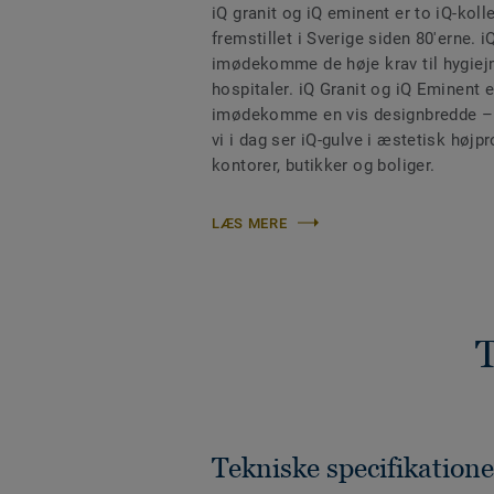
iQ granit og iQ eminent er to iQ-koll
fremstillet i Sverige siden 80'erne. iQ
imødekomme de høje krav til hygiej
hospitaler. iQ Granit og iQ Eminent er
imødekomme en vis designbredde – en
vi i dag ser iQ-gulve i æstetisk højp
kontorer, butikker og boliger.
LÆS MERE
T
Tekniske specifikatione