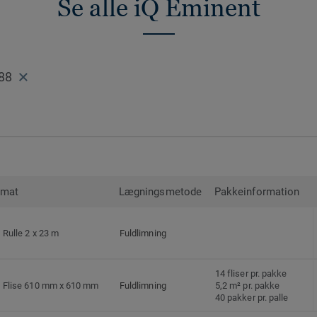
Se alle iQ Eminent
88
rmat
Lægningsmetode
Pakkeinformation
Rulle 2 x 23 m
Fuldlimning
14 fliser pr. pakke
Flise 610 mm x 610 mm
Fuldlimning
5,2 m² pr. pakke
40 pakker pr. palle