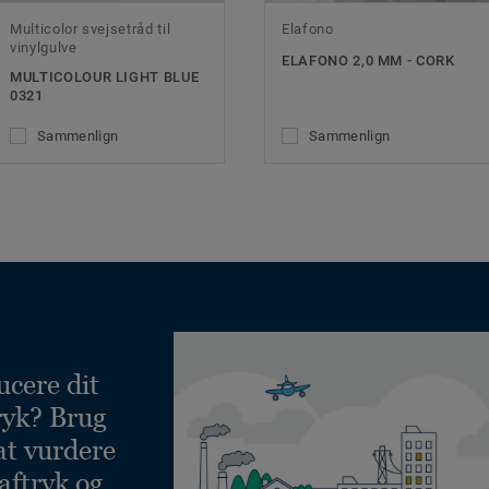
Multicolor svejsetråd til
Elafono
vinylgulve
ELAFONO 2,0 MM - CORK
MULTICOLOUR LIGHT BLUE
0321
Sammenlign
Sammenlign
ucere dit
ryk? Brug
at vurdere
aftryk og