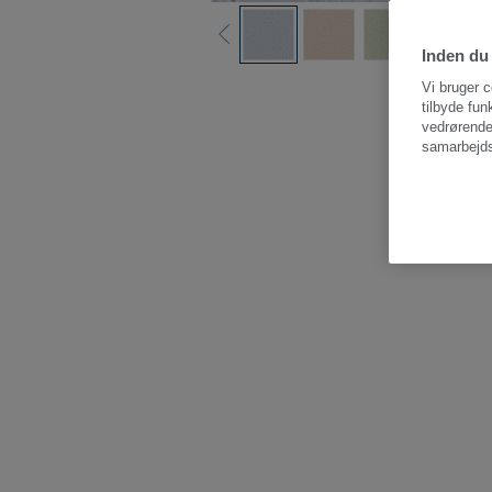
Inden du 
Vi bruger c
tilbyde fun
vedrørende
samarbejds