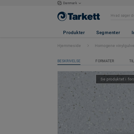
Danmark
iQ Eminent
- Em
Produkter
Segmenter
I
Hjemmeside
Homogene vinylgulv
BESKRIVELSE
FORMATER
TI
Se produktet i for