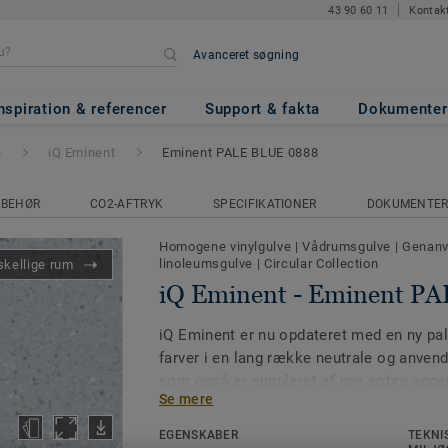
43 90 60 11
Kontak
Avanceret søgning
inent PALE BLUE 0888
nspiration & referencer
Support & fakta
Dokumenter
e
iQ Eminent
Eminent PALE BLUE 0888
LBEHØR
CO2-AFTRYK
SPECIFIKATIONER
DOKUMENTE
Homogene vinylgulve
|
Vådrumsgulve
|
Genanve
linoleumsgulve
|
Circular Collection
skellige rum
iQ Eminent - Eminent P
iQ Eminent er nu opdateret med en ny pal
farver i en lang række neutrale og anvend
som også er suppleret af nye sobre accen
Se mere
fås i to mønsterbilleder, hvoraf iQ Emin
iøjnefaldende design med sine klare acce
EGENSKABER
TEKNI