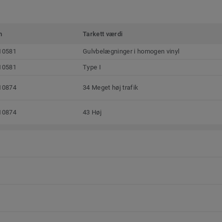
m
Tarkett værdi
10581
Gulvbelægninger i homogen vinyl
10581
Type I
10874
34 Meget høj trafik
10874
43 Høj