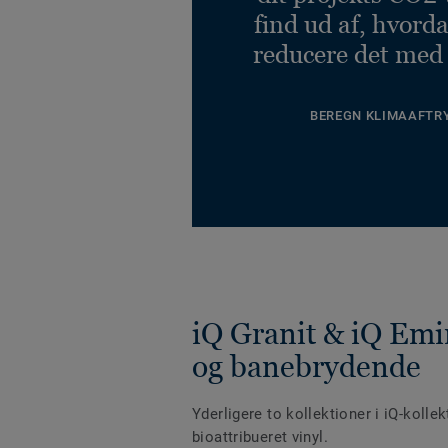
find ud af, hvord
reducere det med
BEREGN KLIMAAFTR
iQ Granit & iQ Emi
og banebrydende
Yderligere to kollektioner i iQ-kolle
bioattribueret vinyl.