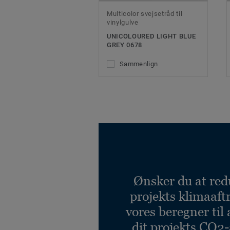
Multicolor svejsetråd til
vinylgulve
UNICOLOURED LIGHT BLUE
GREY 0678
Sammenlign
Ønsker du at red
projekts klimaaft
vores beregner til 
dit projekts CO2-