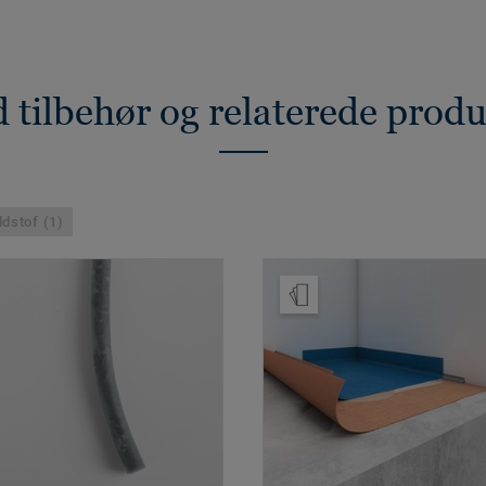
 tilbehør og relaterede prod
ldstof (1)
Bestil en prøve