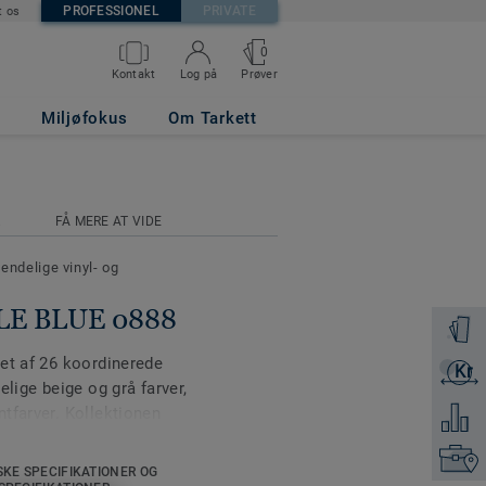
PROFESSIONEL
PRIVATE
t os
0
Prøver
Kontakt
Log på
Miljøfokus
Om Tarkett
R
FÅ MERE AT VIDE
ndelige vinyl- og
ALE BLUE 0888
Bestil e
et af 26 koordinerede
Kr
Få et ti
elige beige og grå farver,
tfarver. Kollektionen
Tilføj 
ent Unisense har et mere
Kontakt
nter. Kollektionens
SKE SPECIFIKATIONER OG