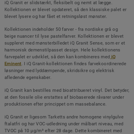
iQ Granit er slidstærkt, fleksibelt og nemt at lægge.
Kollektionen er blevet opdateret, så den klassiske palet er
blevet lysere og har fået et retningsløst mønster.
Kollektionen indeholder 50 farver - fra nordiske grå og
beige nuancer til lyse pastelfarver. Kollektionen er blevet
suppleret med mønsterbilledet iQ Granit Sense, som er et
harmonisk demenstilpasset design. Hele kollektionens
farvepalet er udviklet, så den kan kombineres med
iQ
Eminent
. I iQ Granit-kollektionen findes farvekoordinerede
løsninger med lyddæmpende, skridsikre og elektrisk
afledende egenskaber.
iQ Granit kan bestilles med bioattribueret vinyl. Det betyder,
at den fossile olie erstattes af biobaserede råvarer under
produktionen efter princippet om massebalance.
iQ Granit er ligesom Tarketts andre homogene vinylgulve
ftalatfri og har VOC-udledning under målbart niveau, med
TVOC på 10 µg/m³ efter 28 dage. Dette kombineret med