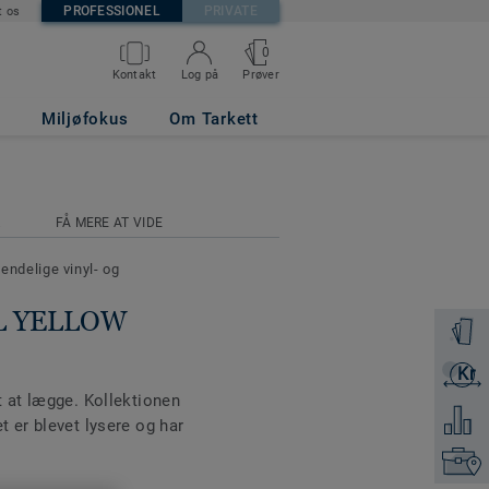
PROFESSIONEL
PRIVATE
t os
0
Prøver
Kontakt
Log på
Miljøfokus
Om Tarkett
R
FÅ MERE AT VIDE
ndelige vinyl- og
TEL YELLOW
Bestil e
Kr
Få et ti
t at lægge. Kollektionen
Tilføj 
t er blevet lysere og har
Kontakt