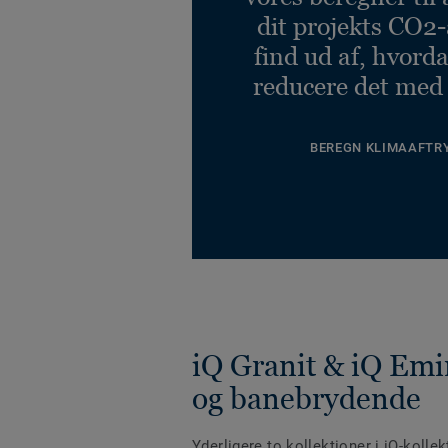
dit projekts CO2-
find ud af, hvord
reducere det med
BEREGN KLIMAAFTR
iQ Granit & iQ Emi
og banebrydende
Yderligere to kollektioner i iQ-kolle