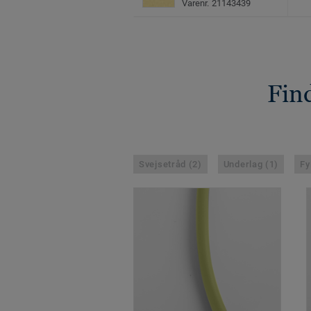
Varenr. 21143439
Find
Svejsetråd (2)
Underlag (1)
Fy