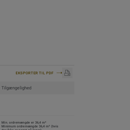
er i nye gulve. Se vores
eret i vores
Circular
EKSPORTER TIL PDF
Tilgængelighed
Min. ordremængde er 36,4 m²
Minimum ordremængde 36,4 m² (hvis