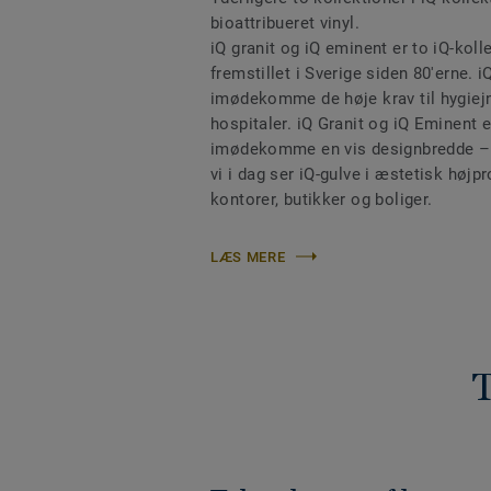
bioattribueret vinyl.
iQ granit og iQ eminent er to iQ-koll
fremstillet i Sverige siden 80'erne. iQ
imødekomme de høje krav til hygiej
hospitaler. iQ Granit og iQ Eminent er
imødekomme en vis designbredde – en
vi i dag ser iQ-gulve i æstetisk højp
kontorer, butikker og boliger.
LÆS MERE
T