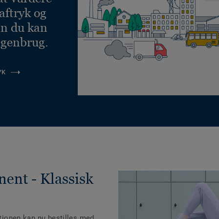
aftryk og
an du kan
 genbrug.
YK
nent - Klassisk
ktionen kan nu bestilles med