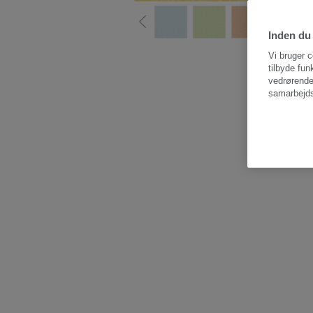
Inden du 
Vi bruger c
tilbyde fun
vedrørende
samarbejds