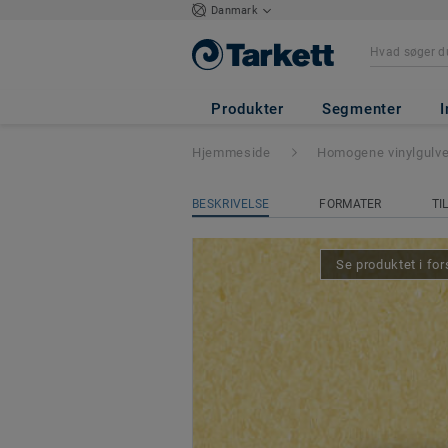
Danmark
iQ Granit
- Gran
Produkter
Segmenter
I
Hjemmeside
Homogene vinylgulv
BESKRIVELSE
FORMATER
TI
Se produktet i for