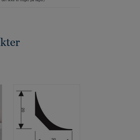
der ikke er noget på lager)
ukter