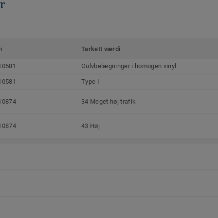
r
m
Tarkett værdi
10581
Gulvbelægninger i homogen vinyl
10581
Type I
10874
34 Meget høj trafik
10874
43 Høj