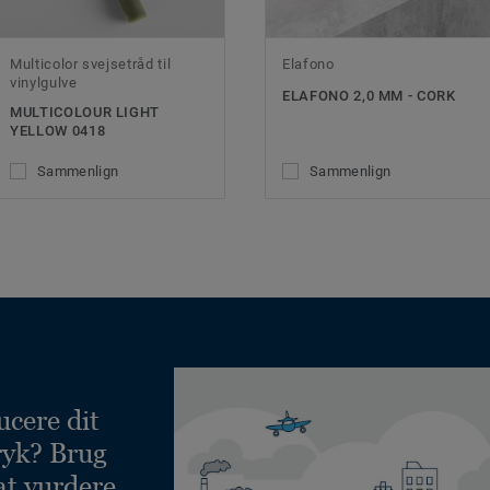
Multicolor svejsetråd til
Elafono
vinylgulve
ELAFONO 2,0 MM - CORK
MULTICOLOUR LIGHT
YELLOW 0418
Sammenlign
Sammenlign
ucere dit
ryk? Brug
at vurdere