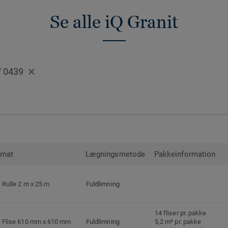
Se alle iQ Granit
Gulvet kan genanvendes og blive til råvar
andre genanvendelige gulve, der er inklud
Collection.
 0439
rmat
Lægningsmetode
Pakkeinformation
Rulle 2 m x 25 m
Fuldlimning
14 fliser pr. pakke
Flise 610 mm x 610 mm
Fuldlimning
5,2 m² pr. pakke