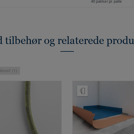
40 pakker pr. palle
 tilbehør og relaterede prod
ldstof (1)
Bestil en prøve