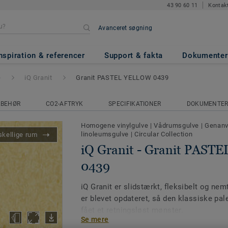
43 90 60 11
Kontak
Avanceret søgning
it PASTEL YELLOW 0439
nspiration & referencer
Support & fakta
Dokumenter
e
iQ Granit
Granit PASTEL YELLOW 0439
LBEHØR
CO2-AFTRYK
SPECIFIKATIONER
DOKUMENTE
Homogene vinylgulve
|
Vådrumsgulve
|
Genanve
linoleumsgulve
|
Circular Collection
skellige rum
iQ Granit - Granit PAS
0439
iQ Granit er slidstærkt, fleksibelt og nem
er blevet opdateret, så den klassiske pale
fået et retningsløst mønster.
Se mere