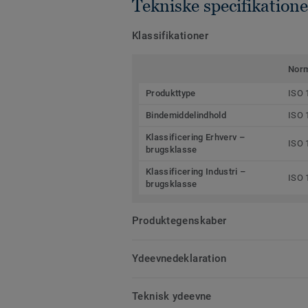
Tekniske specifikatione
Klassifikationer
Nor
Produkttype
ISO 
Bindemiddelindhold
ISO 
Klassificering Erhverv –
ISO 
brugsklasse
Klassificering Industri –
ISO 
brugsklasse
Produktegenskaber
Ydeevnedeklaration
Teknisk ydeevne