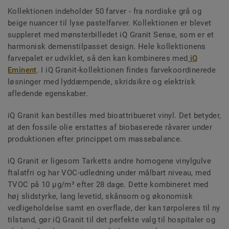
Kollektionen indeholder 50 farver - fra nordiske grå og
beige nuancer til lyse pastelfarver. Kollektionen er blevet
suppleret med mønsterbilledet iQ Granit Sense, som er et
harmonisk demenstilpasset design. Hele kollektionens
farvepalet er udviklet, så den kan kombineres med
iQ
Eminent
. I iQ Granit-kollektionen findes farvekoordinerede
løsninger med lyddæmpende, skridsikre og elektrisk
afledende egenskaber.
iQ Granit kan bestilles med bioattribueret vinyl. Det betyder,
at den fossile olie erstattes af biobaserede råvarer under
produktionen efter princippet om massebalance.
iQ Granit er ligesom Tarketts andre homogene vinylgulve
ftalatfri og har VOC-udledning under målbart niveau, med
TVOC på 10 µg/m³ efter 28 dage. Dette kombineret med
høj slidstyrke, lang levetid, skånsom og økonomisk
vedligeholdelse samt en overflade, der kan tørpoleres til ny
tilstand, gør iQ Granit til det perfekte valg til hospitaler og