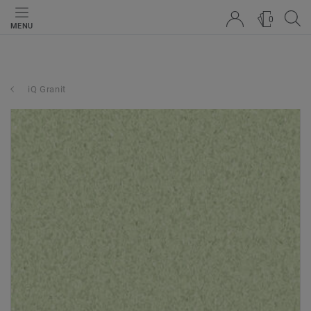
0
MENU
iQ Granit