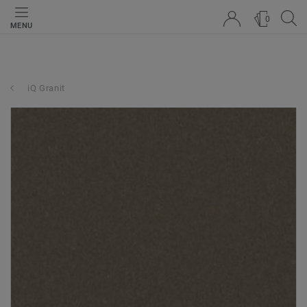
0
MENU
iQ Granit