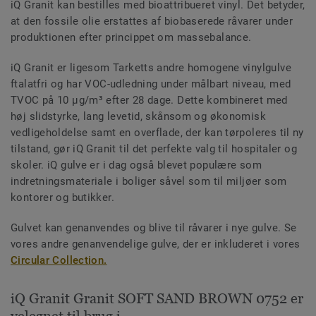
iQ Granit kan bestilles med bioattribueret vinyl. Det betyder,
at den fossile olie erstattes af biobaserede råvarer under
produktionen efter princippet om massebalance.
iQ Granit er ligesom Tarketts andre homogene vinylgulve
ftalatfri og har VOC-udledning under målbart niveau, med
TVOC på 10 µg/m³ efter 28 dage. Dette kombineret med
høj slidstyrke, lang levetid, skånsom og økonomisk
vedligeholdelse samt en overflade, der kan tørpoleres til ny
tilstand, gør iQ Granit til det perfekte valg til hospitaler og
skoler. iQ gulve er i dag også blevet populære som
indretningsmateriale i boliger såvel som til miljøer som
kontorer og butikker.
Gulvet kan genanvendes og blive til råvarer i nye gulve. Se
vores andre genanvendelige gulve, der er inkluderet i vores
Circular Collection.
iQ Granit Granit SOFT SAND BROWN 0752 er
velegnet til brug i