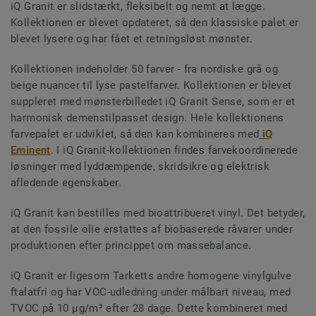
iQ Granit er slidstærkt, fleksibelt og nemt at lægge.
Kollektionen er blevet opdateret, så den klassiske palet er
blevet lysere og har fået et retningsløst mønster.
Kollektionen indeholder 50 farver - fra nordiske grå og
beige nuancer til lyse pastelfarver. Kollektionen er blevet
suppleret med mønsterbilledet iQ Granit Sense, som er et
harmonisk demenstilpasset design. Hele kollektionens
farvepalet er udviklet, så den kan kombineres med
iQ
Eminent
. I iQ Granit-kollektionen findes farvekoordinerede
løsninger med lyddæmpende, skridsikre og elektrisk
afledende egenskaber.
iQ Granit kan bestilles med bioattribueret vinyl. Det betyder,
at den fossile olie erstattes af biobaserede råvarer under
produktionen efter princippet om massebalance.
iQ Granit er ligesom Tarketts andre homogene vinylgulve
ftalatfri og har VOC-udledning under målbart niveau, med
TVOC på 10 µg/m³ efter 28 dage. Dette kombineret med