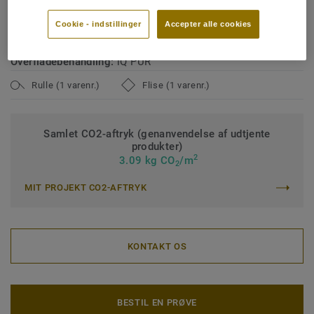
Klassificering Erhverv – brugsklasse:
34 Meget høj trafik
Cookie - indstillinger
Accepter alle cookies
Klassificering Industri – brugsklasse:
43 Høj
Overfladebehandling:
iQ PUR
Rulle (1 varenr.)
Flise (1 varenr.)
Samlet CO2-aftryk (genanvendelse af udtjente
produkter)
2
3.09 kg CO
/m
2
MIT PROJEKT CO2-AFTRYK
KONTAKT OS
BESTIL EN PRØVE