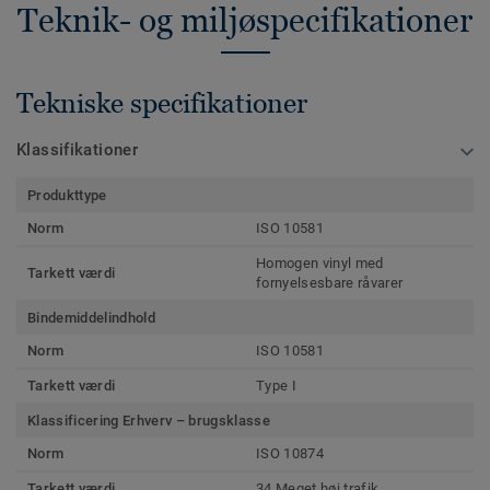
Teknik- og miljøspecifikationer
Tekniske specifikationer
Klassifikationer
Produkttype
Norm
ISO 10581
Homogen vinyl med
Tarkett værdi
fornyelsesbare råvarer
Bindemiddelindhold
Norm
ISO 10581
Tarkett værdi
Type I
Klassificering Erhverv – brugsklasse
Norm
ISO 10874
Tarkett værdi
34 Meget høj trafik