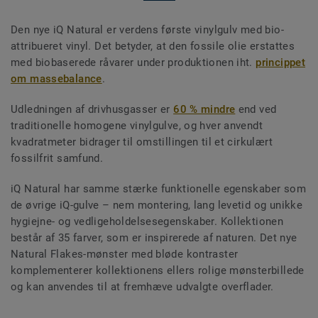
Den nye iQ Natural er verdens første vinylgulv med bio-
attribueret vinyl. Det betyder, at den fossile olie erstattes
med biobaserede råvarer under produktionen iht.
princippet
om massebalance
.
Udledningen af drivhusgasser er
60 % mindre
end ved
traditionelle homogene vinylgulve, og hver anvendt
kvadratmeter bidrager til omstillingen til et cirkulært
fossilfrit samfund.
iQ Natural har samme stærke funktionelle egenskaber som
de øvrige iQ-gulve – nem montering, lang levetid og unikke
hygiejne- og vedligeholdelsesegenskaber. Kollektionen
består af 35 farver, som er inspirerede af naturen. Det nye
Natural Flakes-mønster med bløde kontraster
komplementerer kollektionens ellers rolige mønsterbillede
og kan anvendes til at fremhæve udvalgte overflader.