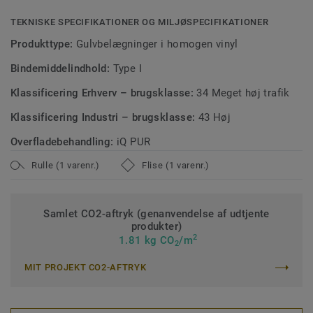
TEKNISKE SPECIFIKATIONER OG MILJØSPECIFIKATIONER
Produkttype:
Gulvbelægninger i homogen vinyl
Bindemiddelindhold:
Type I
Klassificering Erhverv – brugsklasse:
34 Meget høj trafik
Klassificering Industri – brugsklasse:
43 Høj
Overfladebehandling:
iQ PUR
Rulle (1 varenr.)
Flise (1 varenr.)
Samlet CO2-aftryk (genanvendelse af udtjente
produkter)
2
1.81 kg CO
/m
2
MIT PROJEKT CO2-AFTRYK