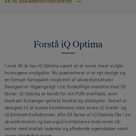
GÅ TIL DOKUMENTATIONSCENTER
Forstå iQ Optima
I over 40 år har iQ Optima været et af vores mest solgte
homogene vinylgulve. Nu præsenterer vi et nyt design og
en fornyet farvepalet inspireret af akvarelstrukturer.
Designet er tilgængeligt i tre forskellige mønstre med 55
farver. iQ Optima er kendt for sin PUR-overflade, som
markant forlænger gulvets levetid og slidstyrke. Gulvet er
designet til at kunne kombineres med vores iQ Granit- og
iQ Eminent-kollektioner. Alle 55 farver af iQ Optima fås i en
akustikversion og kan også kombineres med vores iQ-
serier med statisk ledende og afledende egenskaber samt
vores skridsikre gulve.