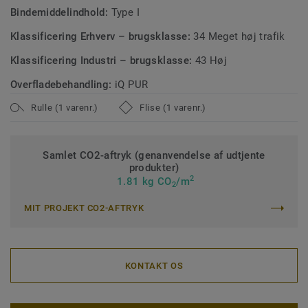
Bindemiddelindhold:
Type I
Klassificering Erhverv – brugsklasse:
34 Meget høj trafik
Klassificering Industri – brugsklasse:
43 Høj
Overfladebehandling:
iQ PUR
Rulle (1 varenr.)
Flise (1 varenr.)
Samlet CO2-aftryk (genanvendelse af udtjente
produkter)
2
1.81 kg CO
/m
2
MIT PROJEKT CO2-AFTRYK
KONTAKT OS