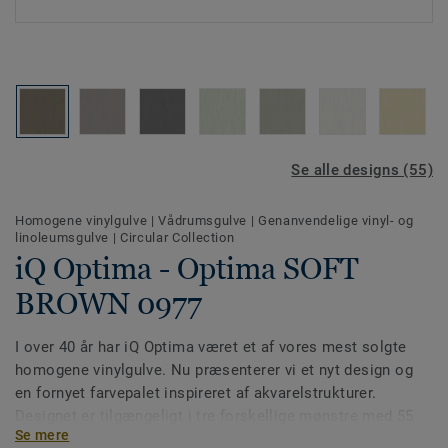
Se alle designs (55)
Homogene vinylgulve
|
Vådrumsgulve
|
Genanvendelige vinyl- og
linoleumsgulve
|
Circular Collection
iQ Optima - Optima SOFT
BROWN 0977
I over 40 år har iQ Optima været et af vores mest solgte
homogene vinylgulve. Nu præsenterer vi et nyt design og
en fornyet farvepalet inspireret af akvarelstrukturer.
Designet er tilgængeligt i tre forskellige mønstre med 55
Se mere
farver. iQ Optima er kendt for sin PUR-overflade, som