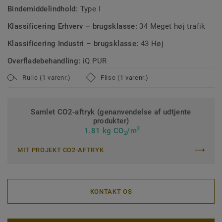
Bindemiddelindhold:
Type I
Klassificering Erhverv – brugsklasse:
34 Meget høj trafik
Klassificering Industri – brugsklasse:
43 Høj
Overfladebehandling:
iQ PUR
Rulle (1 varenr.)
Flise (1 varenr.)
Samlet CO2-aftryk (genanvendelse af udtjente
produkter)
2
1.81 kg CO
/m
2
MIT PROJEKT CO2-AFTRYK
KONTAKT OS