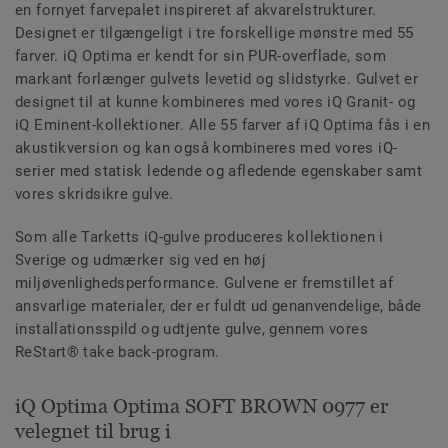
en fornyet farvepalet inspireret af akvarelstrukturer.
Designet er tilgængeligt i tre forskellige mønstre med 55
farver. iQ Optima er kendt for sin PUR-overflade, som
markant forlænger gulvets levetid og slidstyrke. Gulvet er
designet til at kunne kombineres med vores iQ Granit- og
iQ Eminent-kollektioner. Alle 55 farver af iQ Optima fås i en
akustikversion og kan også kombineres med vores iQ-
serier med statisk ledende og afledende egenskaber samt
vores skridsikre gulve.
Som alle Tarketts iQ-gulve produceres kollektionen i
Sverige og udmærker sig ved en høj
miljøvenlighedsperformance. Gulvene er fremstillet af
ansvarlige materialer, der er fuldt ud genanvendelige, både
installationsspild og udtjente gulve, gennem vores
ReStart® take back-program.
iQ Optima Optima SOFT BROWN 0977 er
velegnet til brug i