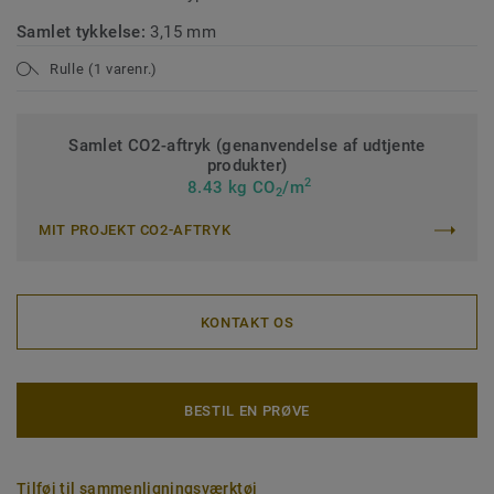
Samlet tykkelse:
3,15 mm
Rulle (1 varenr.)
Samlet CO2-aftryk (genanvendelse af udtjente
produkter)
2
8.43 kg CO
/m
2
MIT PROJEKT CO2-AFTRYK
KONTAKT OS
BESTIL EN PRØVE
Tilføj til sammenligningsværktøj