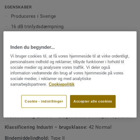
højtrafikerede miljøer som skoler og
EGENSKABER
sundhedsinstitutioner. Det er slidstærkt, smudsresistent
Produceres i Sverige
og tilbyder samme enkle og omkostningseffektive
16 dB trinlydsdæmpning
vedligeholdelse som den kompakte iQ Optima-kollektion,
takket være den unikke mulighed for tørpolering.
Lav rullemodstand for et godt arbejdsmiljø
Del af et komplet produktsystem af tekniske
Inden du begynder...
gulvløsninger
Vi bruger cookies til, at få vores hjemmeside til at virke ordentligt,
personalisere indhold og reklamer, tilbyde funktioner i forhold til
100 % recycable, både installationsspild og udtjente
sociale medier og analysere vores traffik. Vi deler også
gulve
information vedrørende din brug af vores hjemmeside på vores
sociale medier, i reklamer og med analytiske
samarbejdspartnere.
Cookiepolitik
TEKNISKE SPECIFIKATIONER OG MILJØSPECIFIKATIONER
Produkttype:
Homogen (polyvinylklorid) gulvbelægning på
Cookie - indstillinger
Accepter alle cookies
skum
Klassificering Erhverv – brugsklasse:
34 Meget høj trafik
Klassificering Industri – brugsklasse:
42 Normal
Bindemiddelindhold:
Type II