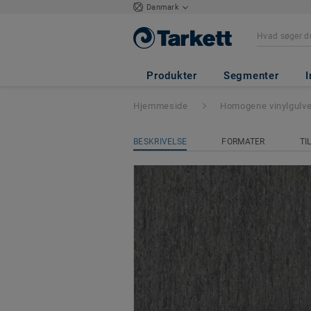
Danmark
iQ Optima Akusti
Produkter
Segmenter
I
Hjemmeside
Homogene vinylgulv
BESKRIVELSE
FORMATER
TI