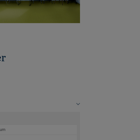
er
kum