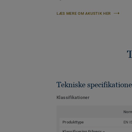
LÆS MERE OM AKUSTIK HER
T
Tekniske specifikatione
Klassifikationer
Nor
Produkttype
EN I
Klassificering Erhverv –