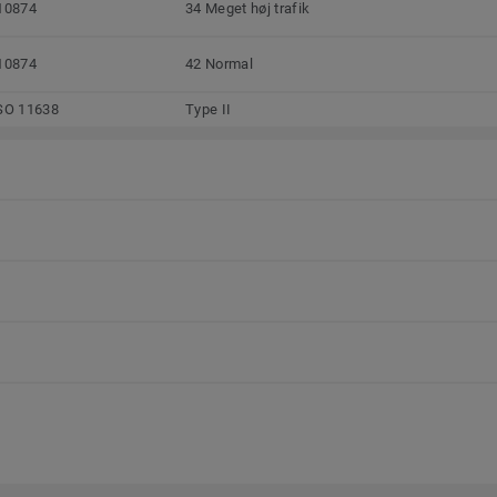
10874
34 Meget høj trafik
10874
42 Normal
SO 11638
Type II