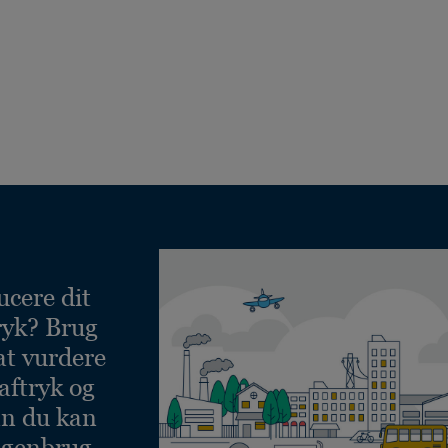
ucere dit
ryk? Brug
at vurdere
aftryk og
an du kan
 genbrug.