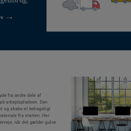
YK
lyde fra andre dele af
 på arbejdspladsen. Den
t og skabe et behageligt
materiale fra starten. Her
erveje, når det gælder gulve