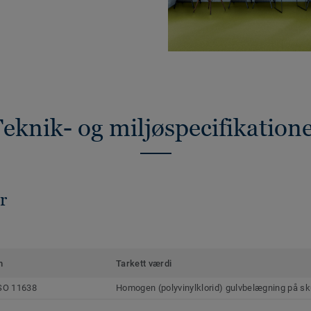
eknik- og miljøspecifikation
r
m
Tarkett værdi
SO 11638
Homogen (polyvinylklorid) gulvbelægning på s