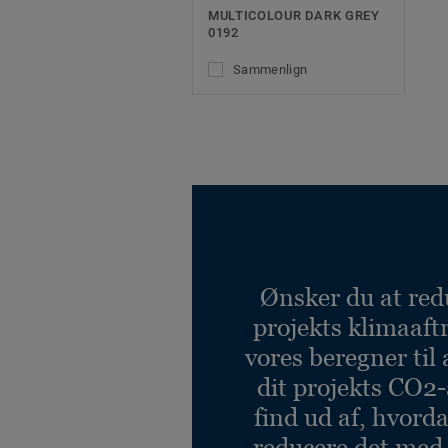
MULTICOLOUR DARK GREY
0192
Sammenlign
Ønsker du at red
projekts klimaaft
vores beregner til 
dit projekts CO2-
find ud af, hvord
reducere det med