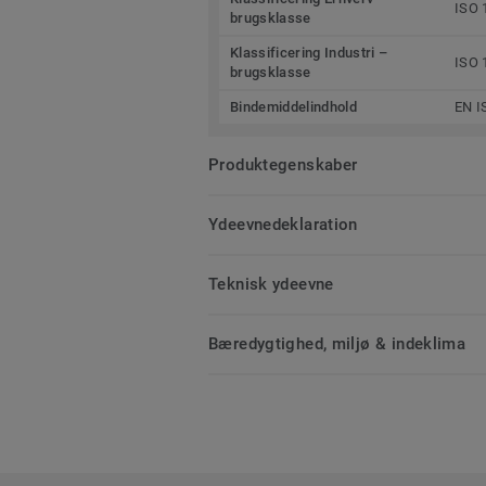
ISO 
brugsklasse
Klassificering Industri –
ISO 
brugsklasse
Bindemiddelindhold
EN I
Produktegenskaber
Ydeevnedeklaration
Teknisk ydeevne
Bæredygtighed, miljø & indeklima