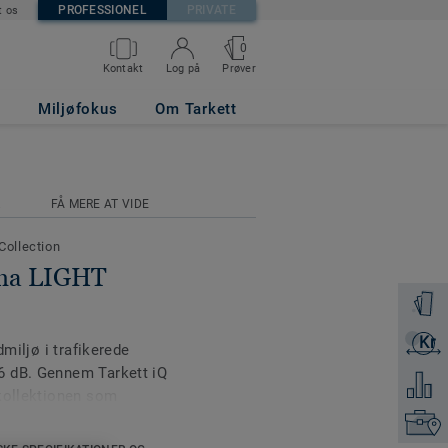
PROFESSIONEL
PRIVATE
t os
0
Prøver
Kontakt
Log på
Miljøfokus
Om Tarkett
R
FÅ MERE AT VIDE
 Collection
ima LIGHT
Bestil e
Kr
Få et ti
dmiljø i trafikerede
6 dB. Gennem Tarkett iQ
Tilføj 
 kollektionen som
Kontakt