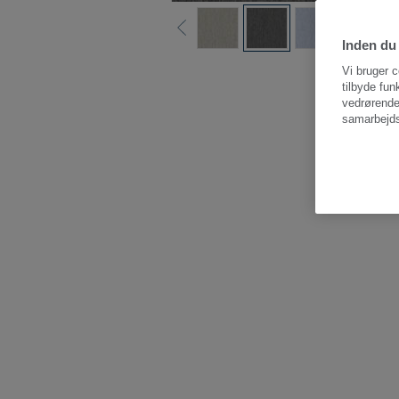
Inden du 
Vi bruger c
tilbyde fun
vedrørende
samarbejds