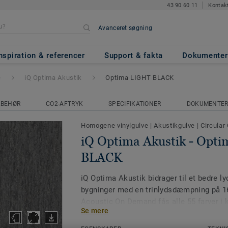
43 90 60 11
Kontak
Avanceret søgning
k
- Optima LIGHT BLACK
nspiration & referencer
Support & fakta
Dokumenter
e
iQ Optima Akustik
Optima LIGHT BLACK
LBEHØR
CO2-AFTRYK
SPECIFIKATIONER
DOKUMENTE
Homogene vinylgulve
|
Akustikgulve
|
Circular
iQ Optima Akustik - Opt
BLACK
iQ Optima Akustik bidrager til et bedre ly
bygninger med en trinlydsdæmpning på 1
Acoustic On Demand fås alle 55 farver i
Se mere
akustikversion.