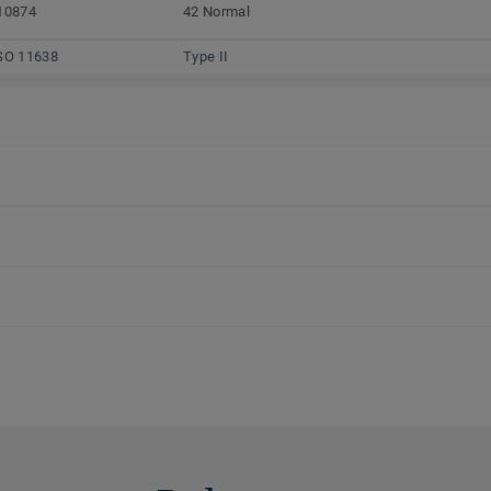
10874
42 Normal
SO 11638
Type II