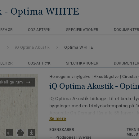
k
- Optima WHITE
LBEHØR
CO2-AFTRYK
SPECIFIKATIONER
DOKUMENTE
e
iQ Optima Akustik
Optima WHITE
LBEHØR
CO2-AFTRYK
SPECIFIKATIONER
DOKUMENTE
Homogene vinylgulve
|
Akustikgulve
|
Circular
skellige rum
iQ Optima Akustik - Opt
iQ Optima Akustik bidrager til et bedre ly
bygninger med en trinlydsdæmpning på 1
Acoustic On Demand fås alle 55 farver i
Se mere
akustikversion.
EGENSKABER
TEKNI
Gulvet produceres i Ronneby, Sverige, og e
MILJØ
Produceres i Sverige