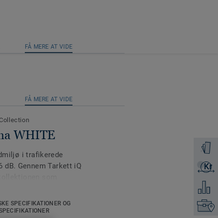
R
FÅ MERE AT VIDE
R
FÅ MERE AT VIDE
 Collection
ima WHITE
Bestil e
dmiljø i trafikerede
6 dB. Gennem Tarkett iQ
Kr
Få et ti
 kollektionen som
Tilføj 
SKE SPECIFIKATIONER OG
Kontakt
r designet til
SPECIFIKATIONER