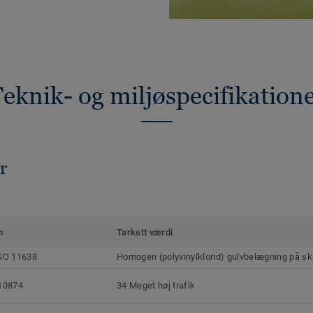
eknik- og miljøspecifikation
r
m
Tarkett værdi
SO 11638
Homogen (polyvinylklorid) gulvbelægning på s
10874
34 Meget høj trafik