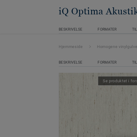
iQ Optima Akusti
BESKRIVELSE
FORMATER
TI
Hjemmeside
Homogene vinylgulv
BESKRIVELSE
FORMATER
TI
Se produktet i for