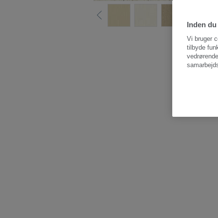
Inden du 
Vi bruger c
tilbyde fun
vedrørende
samarbejds