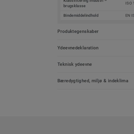
Klassificering Industri –
ISO 
brugsklasse
Bindemiddelindhold
EN I
Produktegenskaber
Ydeevnedeklaration
Teknisk ydeevne
Bæredygtighed, miljø & indeklima