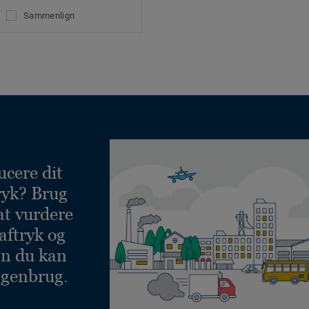
Sammenlign
ucere dit
ryk? Brug
at vurdere
aftryk og
an du kan
 genbrug.