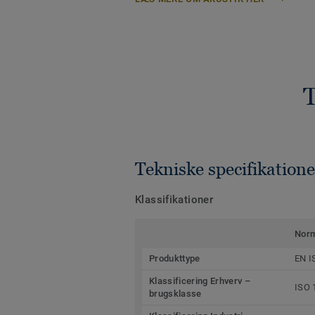
T
Tekniske specifikatione
Klassifikationer
Nor
Produkttype
EN I
Klassificering Erhverv –
ISO 
brugsklasse