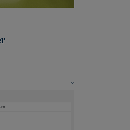
er
kum