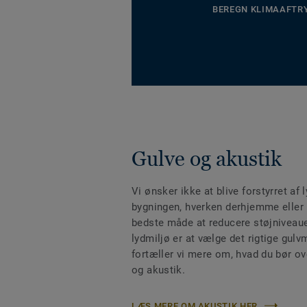
BEREGN KLIMAAFTR
Gulve og akustik
Vi ønsker ikke at blive forstyrret af 
bygningen, hverken derhjemme eller
bedste måde at reducere støjniveaue
lydmiljø er at vælge det rigtige gulv
fortæller vi mere om, hvad du bør ov
og akustik.
LÆS MERE OM AKUSTIK HER