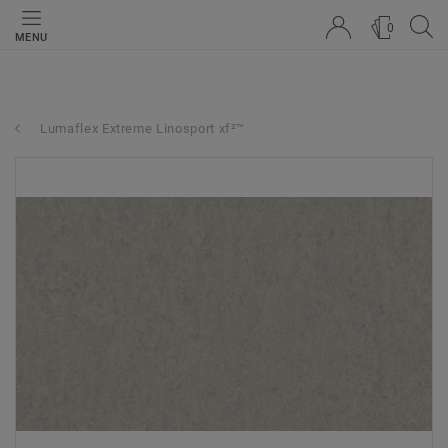
0
MENU
Lumaflex Extreme Linosport xf²™