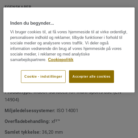
også skabe et dansegulv, en koncertsal eller et
EGENSKABER
eksamenslokale uden behov for yderligere gulvbeskyttelse.
Linoleum certificeret med Svanemærket
Linoleumstoplaget er ekstrem modstandsdygtighed over
Inden du begynder...
Høj ydeevne (A3-kompatibel, EN 14904)
for slid, ridser og tung belastning og er behandlet med
Vi bruger cookies til, at få vores hjemmeside til at virke ordentligt,
vores unikke xf² ™ overfladebeskyttelse for ekstrem
Ekstremt modstandsdygtig til multi-brug
personalisere indhold og reklamer, tilbyde funktioner i forhold til
holdbarhed, nem rengøring og omkostningseffektiv
sociale medier og analysere vores traffik. Vi deler også
Nem lægning med 2-lock-låsesystem
vedligeholdelse.
information vedrørende din brug af vores hjemmeside på vores
sociale medier, i reklamer og med analytiske
Optimal komfort og sikkerhed for sportsudøvere
samarbejdspartnere.
Cookiepolitik
Omkostningseffektiv vedligeholdelse
Cookie - indstillinger
Accepter alle cookies
TEKNISKE SPECIFIKATIONER OG MILJØSPECIFIKATIONER
Produkttype:
Indoor surfaces for multi-sports use (EN
14904)
Miljøledelsessystemer:
ISO 14001
Overfladebehandling:
xf²™
Samlet tykkelse:
36,20 mm