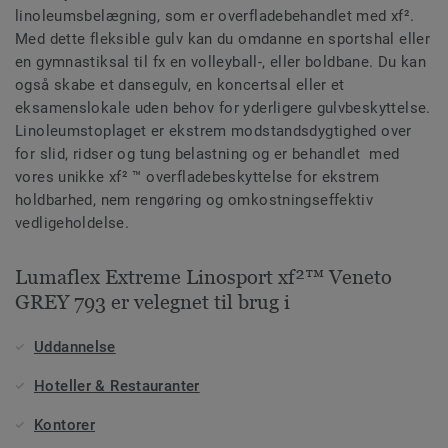
linoleumsbelægning, som er overfladebehandlet med xf².
Med dette fleksible gulv kan du omdanne en sportshal eller
en gymnastiksal til fx en volleyball-, eller boldbane. Du kan
også skabe et dansegulv, en koncertsal eller et
eksamenslokale uden behov for yderligere gulvbeskyttelse.
Linoleumstoplaget er ekstrem modstandsdygtighed over
for slid, ridser og tung belastning og er behandlet med
vores unikke xf² ™ overfladebeskyttelse for ekstrem
holdbarhed, nem rengøring og omkostningseffektiv
vedligeholdelse.
Lumaflex Extreme Linosport xf²™ Veneto
GREY 793 er velegnet til brug i
Uddannelse
Hoteller & Restauranter
Kontorer