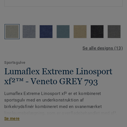
Se alle designs (13)
Sportsgulve
Lumaflex Extreme Linosport
xf²™ - Veneto GREY 793
Lumaflex Extreme Linosport xf² er et kombineret
sportsgulv med en underkonstruktion af
birkekrydsfinér kombineret med en svanemærket
linoleumsbelægning, som er overfladebehandlet med xf².
Se mere
Med dette fleksible gulv kan du omdanne en sportshal eller
en gymnastiksal til fx en volleyball-, eller boldbane. Du kan