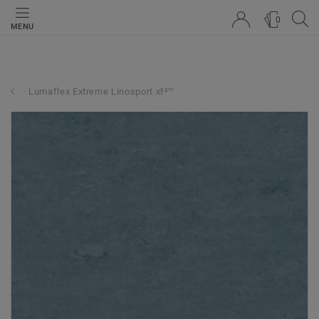
0
MENU
Lumaflex Extreme Linosport xf²™