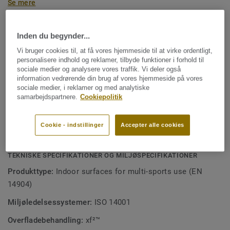
Se mere
Med dette fleksible gulv kan du omdanne en sportshal eller
en gymnastiksal til fx en volleyball-, eller boldbane. Du kan
også skabe et dansegulv, en koncertsal eller et
EGENSKABER
Inden du begynder...
eksamenslokale uden behov for yderligere gulvbeskyttelse.
Linoleum certificeret med Svanemærket
Linoleumstoplaget er ekstrem modstandsdygtighed over
Vi bruger cookies til, at få vores hjemmeside til at virke ordentligt,
personalisere indhold og reklamer, tilbyde funktioner i forhold til
Høj ydeevne (A3-kompatibel, EN 14904)
for slid, ridser og tung belastning og er behandlet med
sociale medier og analysere vores traffik. Vi deler også
vores unikke xf² ™ overfladebeskyttelse for ekstrem
Ekstremt modstandsdygtig til multi-brug
information vedrørende din brug af vores hjemmeside på vores
holdbarhed, nem rengøring og omkostningseffektiv
sociale medier, i reklamer og med analytiske
Nem lægning med 2-lock-låsesystem
samarbejdspartnere.
Cookiepolitik
vedligeholdelse.
Optimal komfort og sikkerhed for sportsudøvere
Cookie - indstillinger
Accepter alle cookies
Omkostningseffektiv vedligeholdelse
TEKNISKE SPECIFIKATIONER OG MILJØSPECIFIKATIONER
Produkttype:
Indoor surfaces for multi-sports use (EN
14904)
Miljøledelsessystemer:
ISO 14001
Overfladebehandling:
xf²™