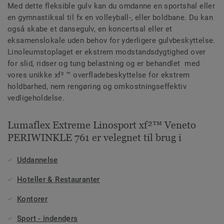
Med dette fleksible gulv kan du omdanne en sportshal eller
en gymnastiksal til fx en volleyball-, eller boldbane. Du kan
også skabe et dansegulv, en koncertsal eller et
eksamenslokale uden behov for yderligere gulvbeskyttelse.
Linoleumstoplaget er ekstrem modstandsdygtighed over
for slid, ridser og tung belastning og er behandlet med
vores unikke xf² ™ overfladebeskyttelse for ekstrem
holdbarhed, nem rengøring og omkostningseffektiv
vedligeholdelse.
Lumaflex Extreme Linosport xf²™ Veneto
PERIWINKLE 761 er velegnet til brug i
Uddannelse
Hoteller & Restauranter
Kontorer
Sport - indendørs