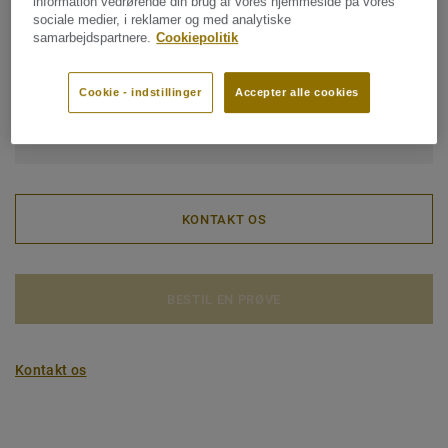
information vedrørende din brug af vores hjemmeside på vores
sociale medier, i reklamer og med analytiske
samarbejdspartnere.
Cookiepolitik
Samlet CO2-aftryk (genanvendelse af udtjente
produkter)
2
Cookie - indstillinger
Accepter alle cookies
-1.15 kg CO
/m
2
MIT PROJEKT CO2-AFTRYK
KONTAKT OS
BESTIL EN PRØVE
Kontakt os