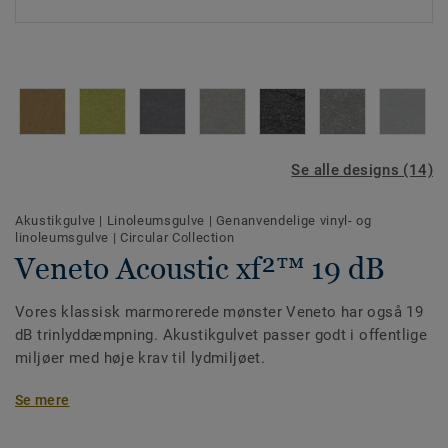
Se alle designs (14)
Akustikgulve
|
Linoleumsgulve
|
Genanvendelige vinyl- og
linoleumsgulve
|
Circular Collection
Veneto Acoustic xf²™ 19 dB
Vores klassisk marmorerede mønster Veneto har også 19
dB trinlyddæmpning. Akustikgulvet passer godt i offentlige
miljøer med høje krav til lydmiljøet.
Konstruktionen er 3,8 mm tyk i to lag: 2,5 mm linoleum og
Se mere
1,3 mm PU-skum. Den nye matte xf² overflade er ekstremt
slidstærk og gør gulvet meget nemt at rengøre og