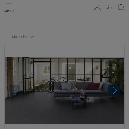
0
MENU
Akustikgulve