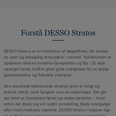
Forstå DESSO Stratos
DESSO Stratos er en kollektion af tæppefliser, der skaber
en varm og behagelig atmosfære i rummet. Kollektionen er
opdateret med en moderne farvepalette og fås i 32 nøje
udvalgte farver, hvilket giver gode muligheder for at skabe
gennemtænkte og fleksible interiører.
Den ensartede løkkeluvede struktur giver et roligt og
diskret udtryk, som fungerer som en stabil base. Det gør
det nemt at kombinere farver og skabe variation – hvad
enten det drejer sig om subtil zonedeling, bløde overgange
eller mere markante mønstre. DESSO Stratos fungerer lige
så godt til tone-i-tone-løsninger som til mere dynamiske