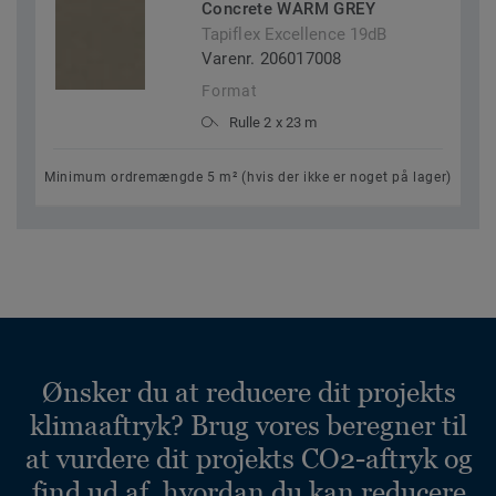
Concrete WARM GREY
Tapiflex Excellence 19dB
Varenr. 206017008
Format
Rulle 2 x 23 m
Minimum ordremængde 5 m² (hvis der ikke er noget på lager)
Ønsker du at reducere dit projekts
klimaaftryk? Brug vores beregner til
at vurdere dit projekts CO2-aftryk og
find ud af, hvordan du kan reducere