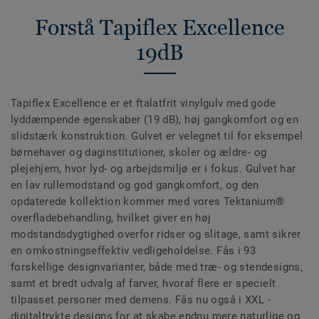
Forstå Tapiflex Excellence
19dB
Tapiflex Excellence er et ftalatfrit vinylgulv med gode
lyddæmpende egenskaber (19 dB), høj gangkomfort og en
slidstærk konstruktion. Gulvet er velegnet til for eksempel
børnehaver og daginstitutioner, skoler og ældre- og
plejehjem, hvor lyd- og arbejdsmiljø er i fokus. Gulvet har
en lav rullemodstand og god gangkomfort, og den
opdaterede kollektion kommer med vores Tektanium®
overfladebehandling, hvilket giver en høj
modstandsdygtighed overfor ridser og slitage, samt sikrer
en omkostningseffektiv vedligeholdelse. Fås i 93
forskellige designvarianter, både med træ- og stendesigns,
samt et bredt udvalg af farver, hvoraf flere er specielt
tilpasset personer med demens. Fås nu også i XXL -
digitaltrykte designs for at skabe endnu mere naturlige og