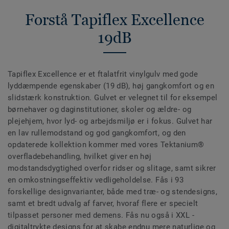
Forstå Tapiflex Excellence
19dB
Tapiflex Excellence er et ftalatfrit vinylgulv med gode
lyddæmpende egenskaber (19 dB), høj gangkomfort og en
slidstærk konstruktion. Gulvet er velegnet til for eksempel
børnehaver og daginstitutioner, skoler og ældre- og
plejehjem, hvor lyd- og arbejdsmiljø er i fokus. Gulvet har
en lav rullemodstand og god gangkomfort, og den
opdaterede kollektion kommer med vores Tektanium®
overfladebehandling, hvilket giver en høj
modstandsdygtighed overfor ridser og slitage, samt sikrer
en omkostningseffektiv vedligeholdelse. Fås i 93
forskellige designvarianter, både med træ- og stendesigns,
samt et bredt udvalg af farver, hvoraf flere er specielt
tilpasset personer med demens. Fås nu også i XXL -
digitaltrykte designs for at skabe endnu mere naturlige og