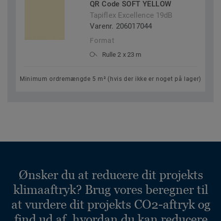
QR Code SOFT YELLOW
Tapiflex Excellence 19dB
Varenr. 206017044
Format
Rulle 2 x 23 m
Minimum ordremængde 5 m² (hvis der ikke er noget på lager)
Ønsker du at reducere dit projekts
klimaaftryk? Brug vores beregner til
at vurdere dit projekts CO2-aftryk og
find ud af, hvordan du kan reducere