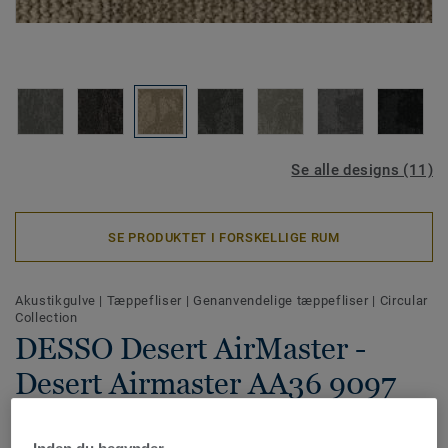
Se alle designs (11)
SE PRODUKTET I FORSKELLIGE RUM
Akustikgulve
|
Tæppefliser
|
Genanvendelige tæppefliser
|
Circular
Collection
DESSO Desert AirMaster -
Desert Airmaster AA36 9097
DESSO Desert AirMaster med inspiration fra naturen har et