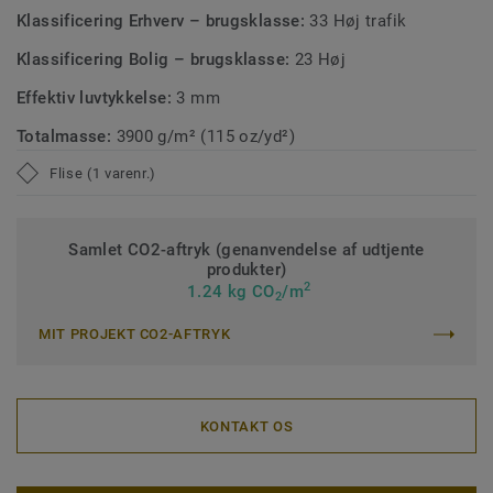
Klassificering Erhverv – brugsklasse:
33 Høj trafik
Klassificering Bolig – brugsklasse:
23 Høj
Effektiv luvtykkelse:
3 mm
Totalmasse:
3900 g/m² (115 oz/yd²)
Flise (1 varenr.)
Samlet CO2-aftryk (genanvendelse af udtjente
produkter)
2
1.24 kg CO
/m
2
MIT PROJEKT CO2-AFTRYK
KONTAKT OS