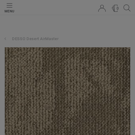
0
MENU
DESSO Desert AirMaster