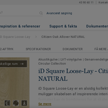
43 90 60 11
Kontak
Avanceret søgning
Lay
- Citizen Oak Allover NAT
nspiration & referencer
Support & fakta
Dokumenter
iD Square Loose-Lay
Citizen Oak Allover NATURAL
2-AFTRYK
SPECIFIKATIONER
DOKUMENTER
FÅ MERE 
Akustikgulve
|
LVT-vinylgulve
|
Genanvendelige
Circular Collection
skellige rum
iD Square Loose-Lay - Cit
NATURAL
iD Square Loose-Lay er en alsidig kollekti
muliggør skabelsen af inspirerende inter
formater kan de kombineres for at skabe
Se mere
arbejdsmiljøer gennem funktionelle zoner