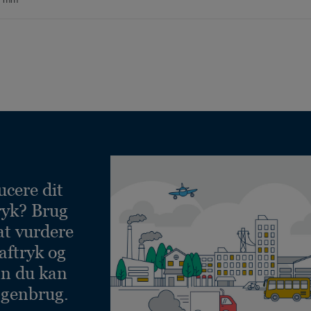
ucere dit
ryk? Brug
at vurdere
aftryk og
an du kan
 genbrug.