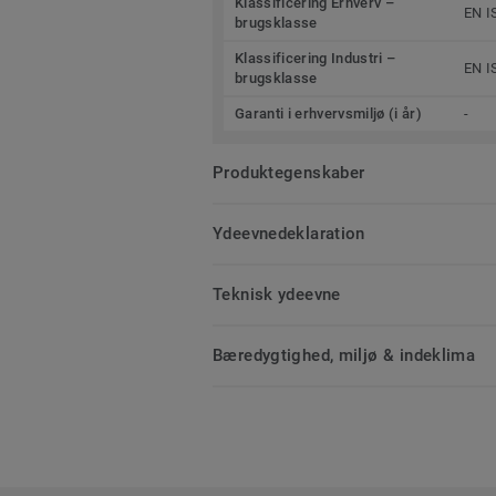
Klassificering Erhverv –
EN I
brugsklasse
Klassificering Industri –
EN I
brugsklasse
Garanti i erhvervsmiljø (i år)
-
Produktegenskaber
Ydeevnedeklaration
Teknisk ydeevne
Bæredygtighed, miljø & indeklima