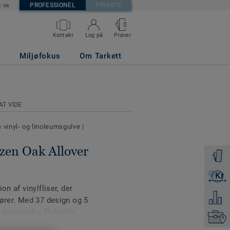
PROFESSIONEL
PRIVATE
t os
0
Prøver
Kontakt
Log på
URAL
Miljøfokus
Om Tarkett
AT VIDE
 vinyl- og linoleumsgulve
|
izen Oak Allover
Bestil e
Kr
Få et ti
on af vinylfliser, der
Tilføj 
iører. Med 37 design og 5
 dynamiske, fleksible
Kontakt
, farverige gangarealer