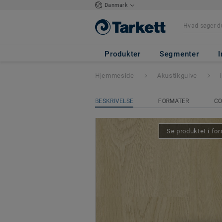
Danmark
iD Square Loose-
Produkter
Segmenter
I
Hjemmeside
Akustikgulve
BESKRIVELSE
FORMATER
CO
Se produktet i for