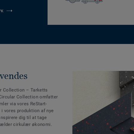
YK
nvendes
r Collection
– Tarketts
Circular Collection omfatter
mler via vores ReStart-
i vores produktion af nye
nspirere dig til at tage
t gælder cirkulær økonomi.