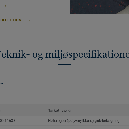
COLLECTION
eknik- og miljøspecifikation
r
m
Tarkett værdi
SO 11638
Heterogen (polyvinylklorid) gulvbelægning