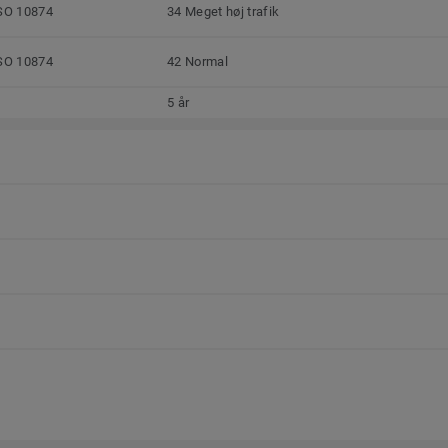
SO 10874
34 Meget høj trafik
SO 10874
42 Normal
5 år