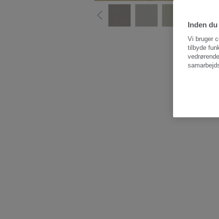
Inden du 
Vi bruger c
tilbyde fun
vedrørende
samarbejds