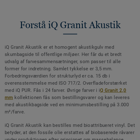
Forstå iQ Granit Akustik
iQ Granit Akustik er et homogent akustikgulv med
skumbagside til offentlige miljøer. Her får du et bredt
udvalg af farvesammensætninger, som passer til alle
former for indretning. Samlet tykkelse er 3,5 mm.
Forbedringsværdien for strukturlyd er ca. 15 db i
overensstemmelse med ISO 717/2. Overfladeforstærket
med iQ PUR. Fås i 24 farver. Øvrige farver i i
Q Granit 2,0
mm
kollektionen fås som bestillingsvarer og kan leveres
med akustikbagside ved en minimumsbestilling på 3.000
m²/farve.
iQ Granit Akustik kan bestilles med bioattribueret vinyl. Det
betyder, at den fossile olie erstattes af biobaserede råvarer
under produktionen efter princippet om massebalance.