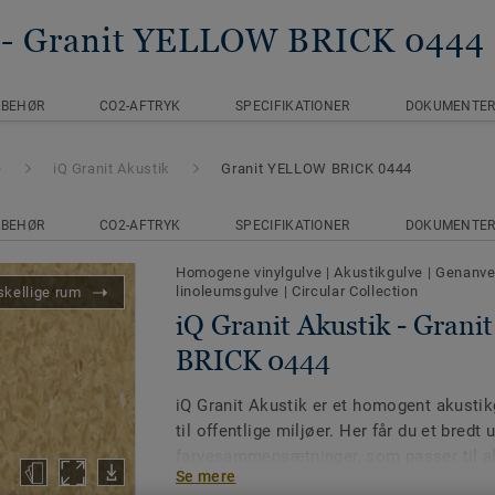
- Granit YELLOW BRICK 0444
LBEHØR
CO2-AFTRYK
SPECIFIKATIONER
DOKUMENTE
e
iQ Granit Akustik
Granit YELLOW BRICK 0444
LBEHØR
CO2-AFTRYK
SPECIFIKATIONER
DOKUMENTE
Homogene vinylgulve
|
Akustikgulve
|
Genanven
linoleumsgulve
|
Circular Collection
skellige rum
iQ Granit Akustik - Gran
BRICK 0444
iQ Granit Akustik er et homogent akust
til offentlige miljøer. Her får du et bredt 
farvesammensætninger, som passer til all
Se mere
Samlet tykkelse er 3,5 mm. Forbedringsvæ