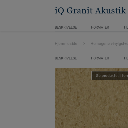
iQ Granit Akustik
BESKRIVELSE
FORMATER
TI
Hjemmeside
Homogene vinylgulv
BESKRIVELSE
FORMATER
TI
Se produktet i for