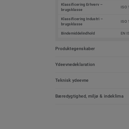
Klassificering Erhverv –
ISO 
brugsklasse
Klassificering Industri –
ISO 
brugsklasse
Bindemiddelindhold
EN I
Produktegenskaber
Ydeevnedeklaration
Teknisk ydeevne
Bæredygtighed, miljø & indeklima