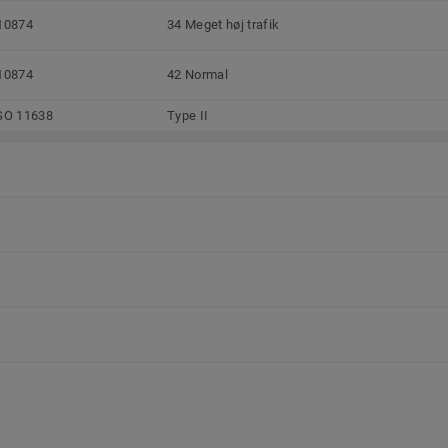
10874
34 Meget høj trafik
10874
42 Normal
SO 11638
Type II