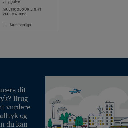
vinylgulve
MULTICOLOUR LIGHT
YELLOW 0039
Sammenlign
ucere dit
ryk? Brug
at vurdere
aftryk og
an du kan