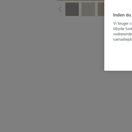
Inden du 
Vi bruger c
tilbyde fun
vedrørende
samarbejds