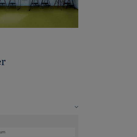
er
kum