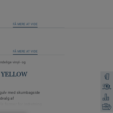
R
FÅ MERE AT VIDE
R
FÅ MERE AT VIDE
delige vinyl- og
it YELLOW
Bestil e
Kr
Få et ti
ikgulv med skumbagside
Tilføj 
udvalg af
e former for indretning.
Kontakt
rdien for strukturlyd er