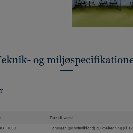
eknik- og miljøspecifikation
r
m
Tarkett værdi
SO 11638
Homogen (polyvinylklorid) gulvbelægning på s