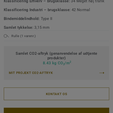
Klassificering Erhverv – brugsklasse:
34 Meget høj trafik
Klassificering Industri – brugsklasse:
42 Normal
Bindemiddelindhold:
Type II
Samlet tykkelse:
3,15 mm
Rulle (1 varenr.)
Samlet CO2-aftryk (genanvendelse af udtjente
produkter)
2
8.43 kg CO
/m
2
MIT PROJEKT CO2-AFTRYK
KONTAKT OS