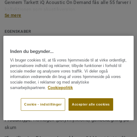
Gennem Tarkett iQ Acoustic On Demand fås alle 55 farver i
kollektionen som akustikversion.
Se mere
Gulvet produceres i Ronneby, Sverige, og er designet til
højtrafikerede miljøer som skoler og
EGENSKABER
sundhedsinstitutioner. Det er slidstærkt, smudsresistent
Produceres i Sverige
og tilbyder samme enkle og omkostningseffektive
16 dB trinlydsdæmpning
vedligeholdelse som den kompakte iQ Optima-kollektion,
Inden du begynder...
takket være den unikke mulighed for tørpolering.
Lav rullemodstand for et godt arbejdsmiljø
Vi bruger cookies til, at få vores hjemmeside til at virke ordentligt,
personalisere indhold og reklamer, tilbyde funktioner i forhold til
Del af et komplet produktsystem af tekniske
sociale medier og analysere vores traffik. Vi deler også
information vedrørende din brug af vores hjemmeside på vores
gulvløsninger
sociale medier, i reklamer og med analytiske
100 % recycable, både installationsspild og udtjente
samarbejdspartnere.
Cookiepolitik
gulve
Cookie - indstillinger
Accepter alle cookies
TEKNISKE SPECIFIKATIONER OG MILJØSPECIFIKATIONER
Produkttype:
Homogen (polyvinylklorid) gulvbelægning på
skum