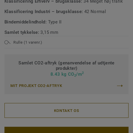
Klassificering Erhverv – brugsklasse:
34 Meget høj trafik
Klassificering Industri – brugsklasse:
42 Normal
Bindemiddelindhold:
Type II
Samlet tykkelse:
3,15 mm
Rulle (1 varenr.)
Samlet CO2-aftryk (genanvendelse af udtjente
produkter)
2
8.43 kg CO
/m
2
MIT PROJEKT CO2-AFTRYK
KONTAKT OS