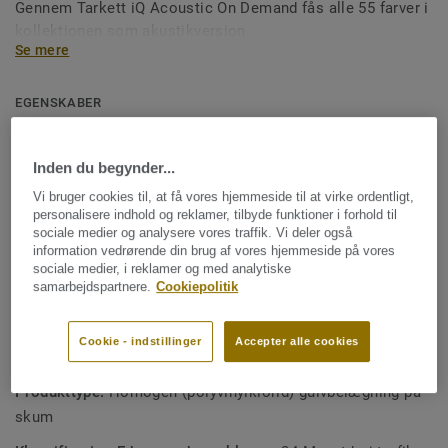
Gennem Tarkett iQ Acoustic On Demand fås alle 55 farver i
kollektionen som akustikversion.
Se mere
Gulvet produceres i Ronneby, Sverige, og er designet til
højtrafikerede miljøer som skoler og
EGENSKABER
sundhedsinstitutioner. Det er slidstærkt, smudsresistent
Produceres i Sverige
og tilbyder samme enkle og omkostningseffektive
16 dB trinlydsdæmpning
vedligeholdelse som den kompakte iQ Optima-kollektion,
Inden du begynder...
takket være den unikke mulighed for tørpolering.
Lav rullemodstand for et godt arbejdsmiljø
Vi bruger cookies til, at få vores hjemmeside til at virke ordentligt,
personalisere indhold og reklamer, tilbyde funktioner i forhold til
Del af et komplet produktsystem af tekniske
sociale medier og analysere vores traffik. Vi deler også
information vedrørende din brug af vores hjemmeside på vores
gulvløsninger
sociale medier, i reklamer og med analytiske
100 % recycable, både installationsspild og udtjente
samarbejdspartnere.
Cookiepolitik
gulve
Cookie - indstillinger
Accepter alle cookies
TEKNISKE SPECIFIKATIONER OG MILJØSPECIFIKATIONER
Produkttype:
Homogen (polyvinylklorid) gulvbelægning på
skum