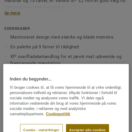
mønster og 15 farver, er Veneto xf² 3,2 mm et godt valg for
alle kommercielle segmenter.
Se mere
EGENSKABER
Marmoreret design med stærke og bløde mønstre
En palette på 9 farver til rådighed
Xf² overfladebehandling for et jævnt mat udseende og
fremragende præstation
Nem rengøring og vedligeholdelse, ingen brug for
Inden du begynder...
polering og voks, til en meget omkostningseffektiv
gulvbelægning
Vi bruger cookies til, at få vores hjemmeside til at virke ordentligt,
personalisere indhold og reklamer, tilbyde funktioner i forhold til
Certificeret med Cradle to Cradle Silver
sociale medier og analysere vores traffik. Vi deler også
information vedrørende din brug af vores hjemmeside på vores
sociale medier, i reklamer og med analytiske
TEKNISKE SPECIFIKATIONER OG MILJØSPECIFIKATIONER
samarbejdspartnere.
Cookiepolitik
Produkttype:
Linoleum med og uden mønster
Cookie - indstillinger
Accepter alle cookies
Klassificering Bolig – brugsklasse:
23 Høj