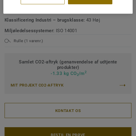
Klassificering Erhverv – brugsklasse:
34 Meget høj trafik
Klassificering Industri – brugsklasse:
43 Høj
Miljøledelsessystemer:
ISO 14001
Rulle (1 varenr.)
Samlet CO2-aftryk (genanvendelse af udtjente
produkter)
2
-1.33 kg CO
/m
2
MIT PROJEKT CO2-AFTRYK
KONTAKT OS
BESTIL EN PRØVE