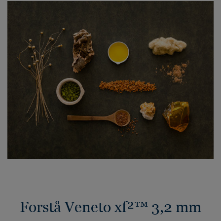
Forstå Veneto xf²™ 3,2 mm