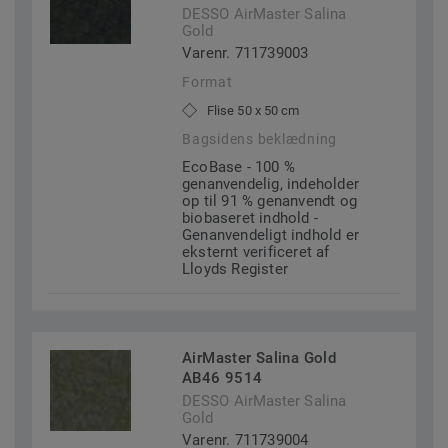
DESSO AirMaster Salina
Gold
Varenr. 711739003
Format
Flise 50 x 50 cm
Bagsidens beklædning
EcoBase - 100 %
genanvendelig, indeholder
op til 91 % genanvendt og
biobaseret indhold -
Genanvendeligt indhold er
eksternt verificeret af
Lloyds Register
AirMaster Salina Gold
AB46 9514
DESSO AirMaster Salina
Gold
Varenr. 711739004