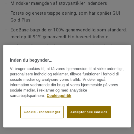
Mindsker mængden af støvpartikler indendørs
Første og eneste tæppeløsning, som har opnået GUI
Gold Plus
EcoBase-bagside er 100% genanvendelig som standard,
med op til 91% genanvendt bio-baseret indhold
Mulighed for at tilvælge SoundMaster-akustikbakside
Cradle to Cradle®-certifieret på guldniveau
Inden du begynder...
Vi bruger cookies til, at få vores hjemmeside til at virke ordentligt,
TEKNISKE SPECIFIKATIONER OG MILJØSPECIFIKATIONER
personalisere indhold og reklamer, tilbyde funktioner i forhold til
sociale medier og analysere vores traffik. Vi deler også
Produkttype:
Tekstile gulvbelægninger
information vedrørende din brug af vores hjemmeside på vores
sociale medier, i reklamer og med analytiske
Klassificering Erhverv – brugsklasse:
33 Høj trafik
samarbejdspartnere.
Cookiepolitik
Klassificering Bolig – brugsklasse:
23 Høj
Effektiv luvtykkelse:
4 mm
Cookie - indstillinger
Accepter alle cookies
Totalmasse:
4250 g/m² (125,3 oz/yd²)