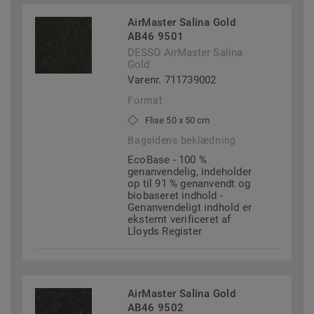
AirMaster Salina Gold
AB46 9501
DESSO AirMaster Salina
Gold
Varenr. 711739002
Format
Flise 50 x 50 cm
Bagsidens beklædning
EcoBase - 100 %
genanvendelig, indeholder
op til 91 % genanvendt og
biobaseret indhold -
Genanvendeligt indhold er
eksternt verificeret af
Lloyds Register
AirMaster Salina Gold
AB46 9502