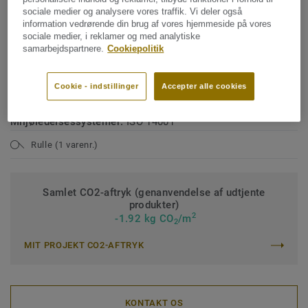
TEKNISKE SPECIFIKATIONER OG MILJØSPECIFIKATIONER
sociale medier og analysere vores traffik. Vi deler også
information vedrørende din brug af vores hjemmeside på vores
Produkttype:
Linoleum med og uden mønster
sociale medier, i reklamer og med analytiske
Klassificering Bolig – brugsklasse:
23 Høj
samarbejdspartnere.
Cookiepolitik
Klassificering Erhverv – brugsklasse:
34 Meget høj trafik
Cookie - indstillinger
Accepter alle cookies
Klassificering Industri – brugsklasse:
43 Høj
Miljøledelsessystemer:
ISO 14001
Rulle (1 varenr.)
Samlet CO2-aftryk (genanvendelse af udtjente
produkter)
2
-1.92 kg CO
/m
2
MIT PROJEKT CO2-AFTRYK
KONTAKT OS