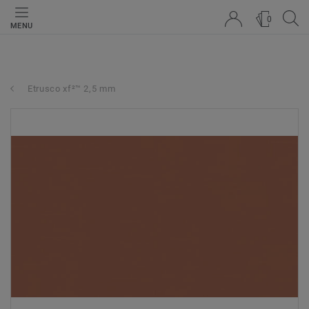
0
MENU
Etrusco xf²™ 2,5 mm