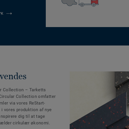
YK
nvendes
r Collection
– Tarketts
Circular Collection omfatter
mler via vores ReStart-
i vores produktion af nye
nspirere dig til at tage
t gælder cirkulær økonomi.