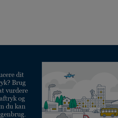
ucere dit
ryk? Brug
at vurdere
aftryk og
an du kan
 genbrug.