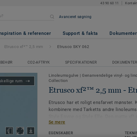
43 90 60 11
Kontak
Avanceret søgning
 mm
- Etrusco SKY 062
nspiration & referencer
Support & fakta
Dokumenter
Etrusco xf²™ 2,5 mm
Etrusco SKY 062
LBEHØR
CO2-AFTRYK
SPECIFIKATIONER
DOKUMENTE
Linoleumsgulve
|
Genanvendelige vinyl- og li
Collection
skellige rum
Etrusco xf²™ 2,5 mm - Et
Etrusco har et roligt ensfarvet mønster. K
kombinere med Tarketts andre linoleum
Style Emme og Style Elle. Den matte xf² 
Se mere
slidstærk og gør gulvet meget nemt at r
uden brug af voks eller polish. Samtlige 
EGENSKABER
TEKNI