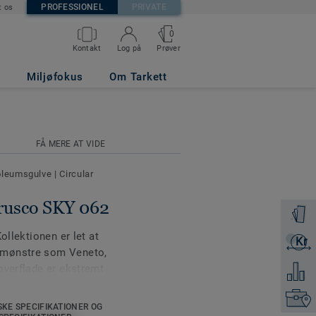
PROFESSIONEL
PRIVATE
t os
0
Prøver
Kontakt
Log på
Miljøfokus
Om Tarkett
R
FÅ MERE AT VIDE
noleumsgulve
|
Circular
rusco SKY 062
Bestil e
ollektionen er let at
Kr
Få et ti
smønstre som Veneto,
overflade er ekstremt
Tilføj 
engøre og vedligeholde
Kontakt
farver fås også i en 19 dB
SKE SPECIFIKATIONER OG