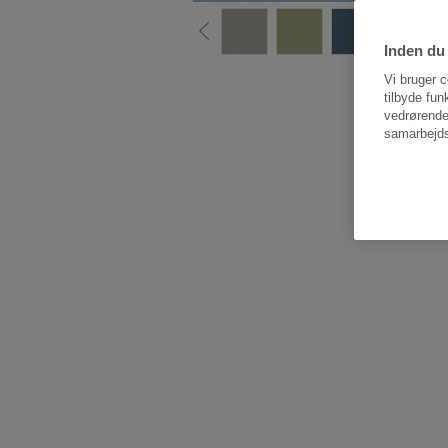
Inden du 
Vi bruger c
tilbyde fun
vedrørende
samarbejds