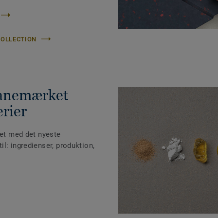
COLLECTION
vanemærket
erier
ret med det nyeste
l: ingredienser, produktion,