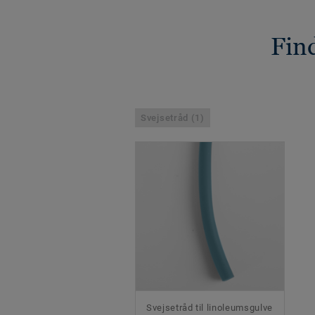
Find
Svejsetråd (1)
Svejsetråd til linoleumsgulve