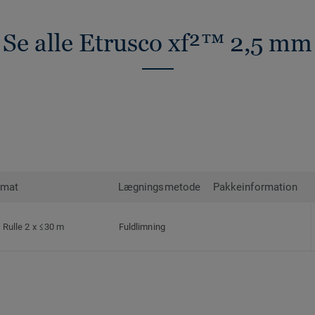
Se alle Etrusco xf²™ 2,5 mm
rmat
Lægningsmetode
Pakkeinformation
Rulle 2 x ≤30 m
Fuldlimning