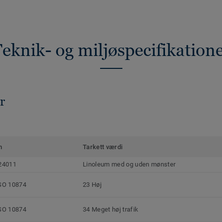
eknik- og miljøspecifikation
r
m
Tarkett værdi
24011
Linoleum med og uden mønster
SO 10874
23 Høj
SO 10874
34 Meget høj trafik