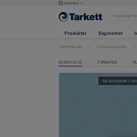
Danmark
Etrusco xf²™ 2,5
Produkter
Segmenter
I
Hjemmeside
Linoleumsgulve
BESKRIVELSE
FORMATER
TI
Se produktet i for