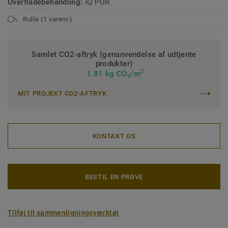
Overfladebehandling:
iQ PUR
Rulle (1 varenr.)
Samlet CO2-aftryk (genanvendelse af udtjente
produkter)
2
1.81 kg CO
/m
2
MIT PROJEKT CO2-AFTRYK
KONTAKT OS
BESTIL EN PRØVE
Tilføj til sammenligningsværktøj