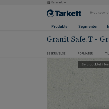
Danmark
Produkter
Segmenter
I
Granit Safe.T
- G
Hjemmeside
Homogene vinylgulv
BESKRIVELSE
FORMATER
TI
BESKRIVELSE
FORMATER
TI
Se produktet i for