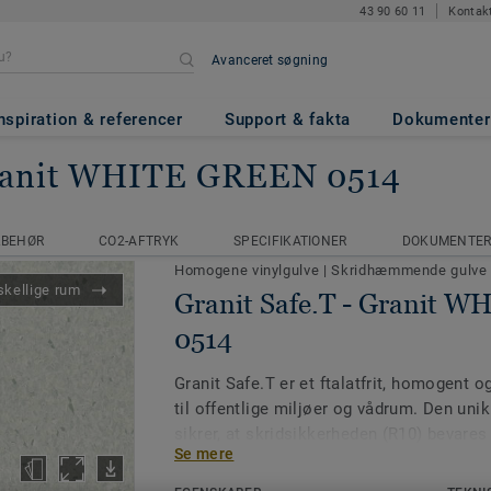
43 90 60 11
Kontak
Avanceret søgning
nspiration & referencer
Support & fakta
Dokumenter
ranit WHITE GREEN 0514
e
Granit Safe.T
Granit WHITE GREEN 0514
LBEHØR
CO2-AFTRYK
SPECIFIKATIONER
DOKUMENTE
LBEHØR
CO2-AFTRYK
SPECIFIKATIONER
DOKUMENTE
Homogene vinylgulve
|
Skridhæmmende gulv
skellige rum
Granit Safe.T - Granit 
0514
Granit Safe.T er et ftalatfrit, homogent o
til offentlige miljøer og vådrum. Den uni
sikrer, at skridsikkerheden (R10) bevares
Se mere
levetid. Produktet er overfladeforstærke
hvilket giver høj slidstyrke og en overfla