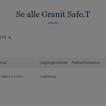
Se alle Granit Safe.T
514
rmat
Lægningsmetode
Pakkeinformation
Rulle 2 m x 25 m
Fuldlimning