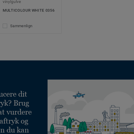
vinylgulve
MULTICOLOUR WHITE 0356
Sammenlign
ucere dit
ryk? Brug
at vurdere
aftryk og
an du kan