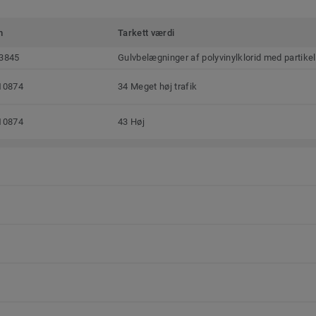
m
Tarkett værdi
3845
Gulvbelægninger af polyvinylklorid med partike
10874
34 Meget høj trafik
10874
43 Høj