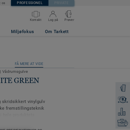
PROFESSIONEL
PRIVATE
t os
0
Prøver
Kontakt
Log på
Miljøfokus
Om Tarkett
R
FÅ MERE AT VIDE
R
FÅ MERE AT VIDE
e
|
Vådrumsgulve
WHITE GREEN
Bestil e
Kr
Få et ti
g skridsikkert vinylgulv
kke fremstillingsteknik
Tilføj 
 i hele produktets
t med Safety Clean,
Kontakt
de, der er nem at rengøre.