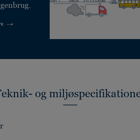
 genbrug.
YK
eknik- og miljøspecifikation
r