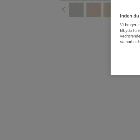
Inden du 
Vi bruger c
tilbyde fun
vedrørende
samarbejds