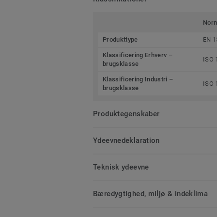
Nor
Produkttype
EN 1
Klassificering Erhverv –
ISO 
brugsklasse
Klassificering Industri –
ISO 
brugsklasse
Produktegenskaber
Ydeevnedeklaration
Teknisk ydeevne
Bæredygtighed, miljø & indeklima