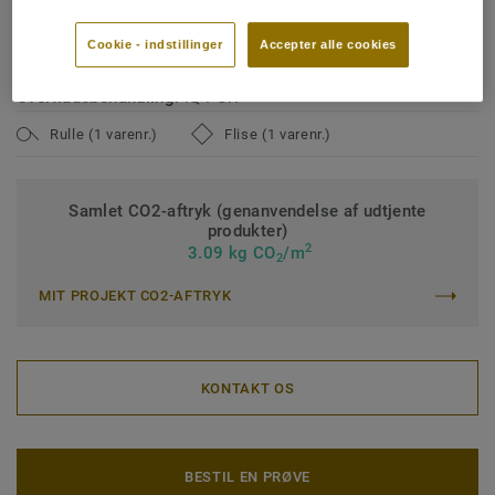
Klassificering Erhverv – brugsklasse:
34 Meget høj trafik
Cookie - indstillinger
Accepter alle cookies
Klassificering Industri – brugsklasse:
43 Høj
Overfladebehandling:
iQ PUR
Rulle (1 varenr.)
Flise (1 varenr.)
Samlet CO2-aftryk (genanvendelse af udtjente
produkter)
2
3.09 kg CO
/m
2
MIT PROJEKT CO2-AFTRYK
KONTAKT OS
BESTIL EN PRØVE