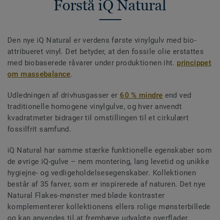
Forstå iQ Natural
Den nye iQ Natural er verdens første vinylgulv med bio-
attribueret vinyl. Det betyder, at den fossile olie erstattes
med biobaserede råvarer under produktionen iht.
princippet
om massebalance
.
Udledningen af drivhusgasser er
60 % mindre
end ved
traditionelle homogene vinylgulve, og hver anvendt
kvadratmeter bidrager til omstillingen til et cirkulært
fossilfrit samfund.
iQ Natural har samme stærke funktionelle egenskaber som
de øvrige iQ-gulve – nem montering, lang levetid og unikke
hygiejne- og vedligeholdelsesegenskaber. Kollektionen
består af 35 farver, som er inspirerede af naturen. Det nye
Natural Flakes-mønster med bløde kontraster
komplementerer kollektionens ellers rolige mønsterbillede
og kan anvendes til at fremhæve udvalgte overflader.