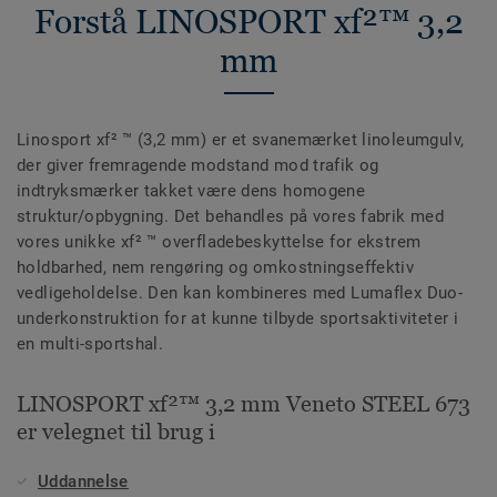
Forstå LINOSPORT xf²™ 3,2
mm
Linosport xf² ™ (3,2 mm) er et svanemærket linoleumgulv,
der giver fremragende modstand mod trafik og
indtryksmærker takket være dens homogene
struktur/opbygning. Det behandles på vores fabrik med
vores unikke xf² ™ overfladebeskyttelse for ekstrem
holdbarhed, nem rengøring og omkostningseffektiv
vedligeholdelse. Den kan kombineres med Lumaflex Duo-
underkonstruktion for at kunne tilbyde sportsaktiviteter i
en multi-sportshal.
LINOSPORT xf²™ 3,2 mm Veneto STEEL 673
er velegnet til brug i
Uddannelse