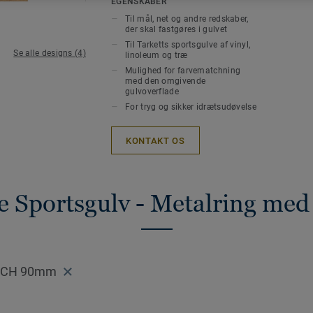
EGENSKABER
Til mål, net og andre redskaber,
der skal fastgøres i gulvet
Til Tarketts sportsgulve af vinyl,
Se alle designs (4)
linoleum og træ
Mulighed for farvematchning
med den omgivende
gulvoverflade
For tryg og sikker idrætsudøvelse
KONTAKT OS
le Sportsgulv - Metalring med
ECH 90mm