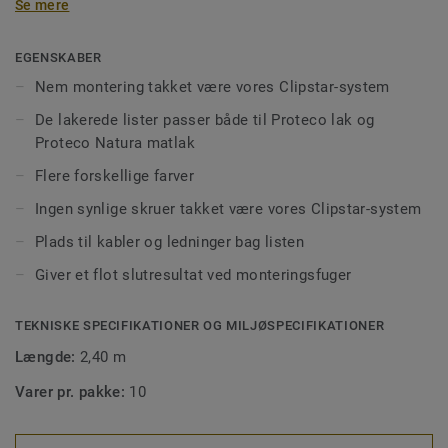
Se mere
kabler og ledninger bag panelet.
Panelerne kan også monteres med skruer, søm eller lim.
EGENSKABER
Lakeringen passer både til Proteco lak og Proteco Natura
Nem montering takket være vores Clipstar-system
matlak. Eftersom træ er et naturligt materiale, kan der
De lakerede lister passer både til Proteco lak og
være små variationer i farve og struktur
Proteco Natura matlak
Flere forskellige farver
Ingen synlige skruer takket være vores Clipstar-system
Plads til kabler og ledninger bag listen
Giver et flot slutresultat ved monteringsfuger
TEKNISKE SPECIFIKATIONER OG MILJØSPECIFIKATIONER
Længde:
2,40 m
Varer pr. pakke:
10