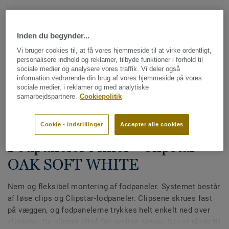
Inden du begynder...
Vi bruger cookies til, at få vores hjemmeside til at virke ordentligt,
personalisere indhold og reklamer, tilbyde funktioner i forhold til
sociale medier og analysere vores traffik. Vi deler også
information vedrørende din brug af vores hjemmeside på vores
Se alle designs (28)
sociale medier, i reklamer og med analytiske
samarbejdspartnere.
Cookiepolitik
Gulvlister
Tilbehør til trægulve -
Cookie - indstillinger
Accepter alle cookies
Fodpaneler i finér - Clipstar -
OAK SOFT WHITE
Nem og fleksibel montering af fodpaneler. Systemet består
af løse clips og Clipstar-fodpaneler. Clipsene skrues fast
på væggen, og fodpanelerne trykkes helt enkelt ned over
clipsene. Du slipper altså for synlige skruer. Der er plads til