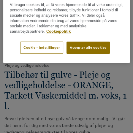
Vi bruger cookies til, at få vores hjemmeside til at virke ordentligt,
personalisere indhold og reklamer, tilbyde funktioner i forhold til
sociale medier og analysere vores traffik. Vi deler også
information vedrørende din brug af vores hjemmeside på vores
sociale medier, i reklamer og med analytiske
samarbejdspartnere.
Cookiepolitik
Cookie - indstillinger
Accepter alle cookies
Se alle designs (13)
Pleje og vedligeholdelse
Tilbehør til gulve - Pleje og
vedligeholdelse - ORANGE,
Tarkett Vaskemiddel m. voks, 1
l.
Bevar følelsen af dit nye gulv så længe som muligt. Vi gør
det nemt for dig med vores brede udvalg af pleje- og
vedligeholdelsesprodukter til vores gulve.