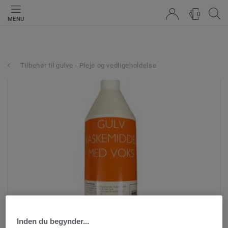
0
MENU
Tilbehør til gulve - Pleje og vedligeholdelse
Inden du begynder...