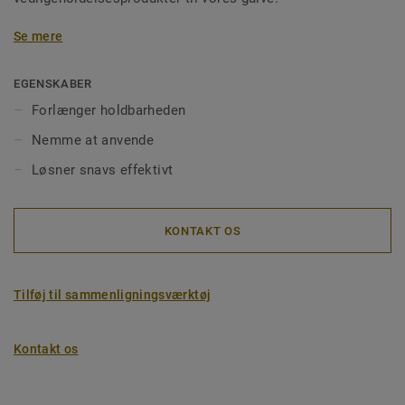
Sikkerhedsdatablade er tilgængelige
Se mere
her
.
EGENSKABER
Forlænger holdbarheden
Nemme at anvende
Løsner snavs effektivt
KONTAKT OS
Tilføj til sammenligningsværktøj
Kontakt os